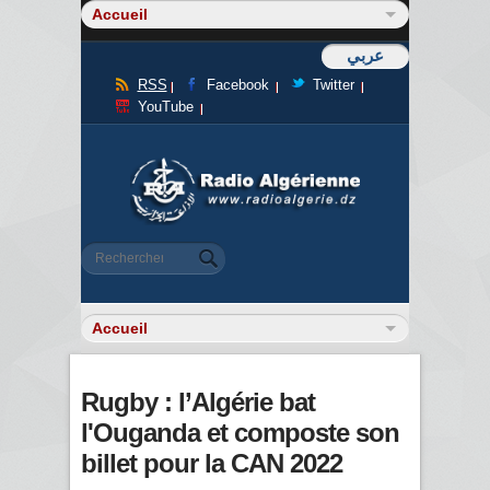
عربي
RSS
Facebook
Twitter
YouTube
Formulaire de recherche
Rechercher
Rugby : l’Algérie bat
l'Ouganda et composte son
billet pour la CAN 2022