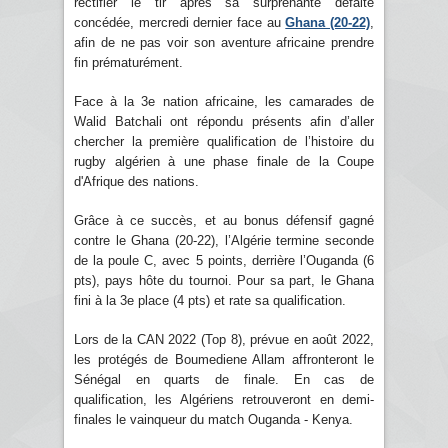
rectifier le tir après sa surprenante défaite
concédée, mercredi dernier face au
Ghana (20-22)
,
afin de ne pas voir son aventure africaine prendre
fin prématurément.
Face à la 3e nation africaine, les camarades de
Walid Batchali ont répondu présents afin d’aller
chercher la première qualification de l’histoire du
rugby algérien à une phase finale de la Coupe
d'Afrique des nations.
Grâce à ce succès, et au bonus défensif gagné
contre le Ghana (20-22), l’Algérie termine seconde
de la poule C, avec 5 points, derrière l’Ouganda (6
pts), pays hôte du tournoi. Pour sa part, le Ghana
fini à la 3e place (4 pts) et rate sa qualification.
Lors de la CAN 2022 (Top 8), prévue en août 2022,
les protégés de Boumediene Allam affronteront le
Sénégal en quarts de finale. En cas de
qualification, les Algériens retrouveront en demi-
finales le vainqueur du match Ouganda - Kenya.