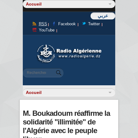
عربي
RSS
Facebook
Twitter
YouTube
Formulaire de recherche
Rechercher
M. Boukadoum réaffirme la
solidarité "illimitée" de
l'Algérie avec le peuple