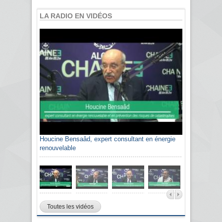
LA RADIO EN VIDÉOS
Houcine Bensaâd, expert consultant en énergie
Sami Agli, président de la Confédération
renouvelable
algérienne du patronat citoyen CAPC
Toutes les vidéos