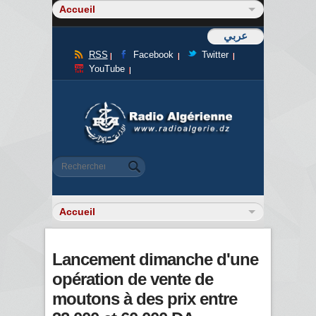
عربي
RSS
Facebook
Twitter
YouTube
Formulaire de recherche
Rechercher
Lancement dimanche d'une
opération de vente de
moutons à des prix entre