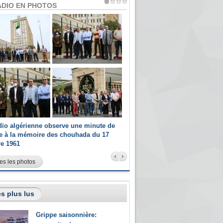
ADIO EN PHOTOS
dio algérienne observe une minute de
Les champions paralympiques 
ce à la mémoire des chouhada du 17
Radio Algérienne et recrutés 
re 1961
sportifs
es les photos
s plus lus
Grippe saisonnière: