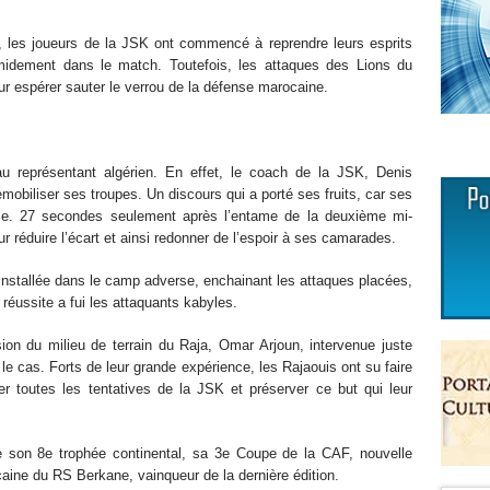
es joueurs de la JSK ont commencé à reprendre leurs esprits
midement dans le match. Toutefois, les attaques des Lions du
ur espérer sauter le verrou de la défense marocaine.
u représentant algérien. En effet, le coach de la JSK, Denis
mobiliser ses troupes. Un discours qui a porté ses fruits, car ses
ise. 27 secondes seulement après l’entame de la deuxième mi-
r réduire l’écart et ainsi redonner de l’espoir à ses camarades.
 installée dans le camp adverse, enchainant les attaques placées,
 réussite a fui les attaquants kabyles.
sion du milieu de terrain du Raja, Omar Arjoun, intervenue juste
 le cas. Forts de leur grande expérience, les Rajaouis ont su faire
er toutes les tentatives de la JSK et préserver ce but qui leur
e son 8e trophée continental, sa 3e Coupe de la CAF, nouvelle
caine du RS Berkane, vainqueur de la dernière édition.