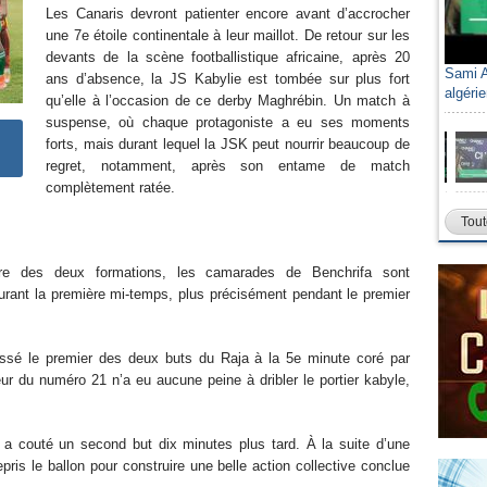
Les Canaris devront patienter encore avant d’accrocher
une 7e étoile continentale à leur maillot. De retour sur les
devants de la scène footballistique africaine, après 20
Sami A
ans d’absence, la JS Kabylie est tombée sur plus fort
algéri
qu’elle à l’occasion de ce derby Maghrébin. Un match à
suspense, où chaque protagoniste a eu ses moments
forts, mais durant lequel la JSK peut nourrir beaucoup de
regret, notamment, après son entame de match
complètement ratée.
Tout
oire des deux formations, les camarades de Benchrifa sont
urant la première mi-temps, plus précisément pendant le premier
caissé le premier des deux buts du Raja à la 5e minute coré par
teur du numéro 21 n’a eu aucune peine à dribler le portier kabyle,
a couté un second but dix minutes plus tard. À la suite d’une
ris le ballon pour construire une belle action collective conclue