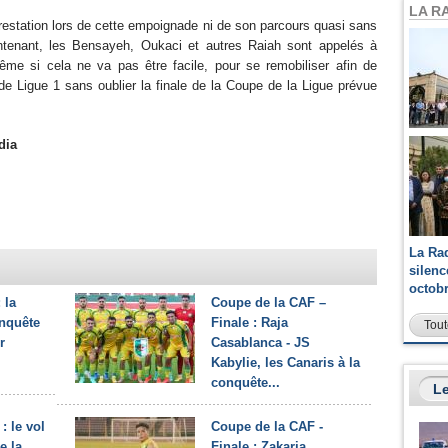
LA R
prestation lors de cette empoignade ni de son parcours quasi sans
intenant, les Bensayeh, Oukaci et autres Raiah sont appelés à
me si cela ne va pas être facile, pour se remobiliser afin de
de Ligue 1 sans oublier la finale de la Coupe de la Ligue prévue
dia
La Ra
silen
octob
 la
Coupe de la CAF –
nquête
Finale : Raja
Tout
r
Casablanca - JS
Kabylie, les Canaris à la
conquête...
Le
: le vol
Coupe de la CAF -
e la
Finale : Zakaria