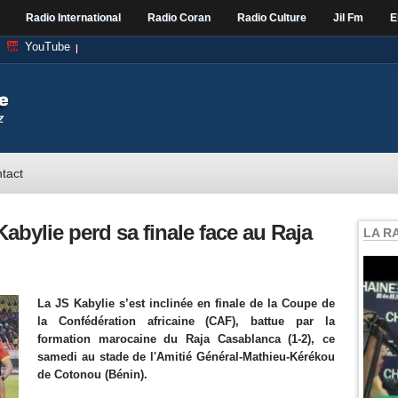
Radio International
Radio Coran
Radio Culture
Jil Fm
E
YouTube
tact
abylie perd sa finale face au Raja
LA R
La JS Kabylie s’est inclinée en finale de la Coupe de
la Confédération africaine (CAF), battue par la
formation marocaine du Raja Casablanca (1-2), ce
samedi au stade de l'Amitié Général-Mathieu-Kérékou
de Cotonou (Bénin).