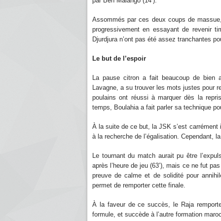
par Ben Malango (14‘).
Assommés par ces deux coups de massue, l
progressivement en essayant de revenir ti
Djurdjura n’ont pas été assez tranchantes po
Le but de l’espoir
La pause citron a fait beaucoup de bien a
Lavagne, a su trouver les mots justes pour re
poulains ont réussi à marquer dès la repr
temps, Boulahia a fait parler sa technique pou
À la suite de ce but, la JSK s’est carrément
à la recherche de l’égalisation. Cependant, la
Le tournant du match aurait pu être l’expul
après l’heure de jeu (63’), mais ce ne fut pas
preuve de calme et de solidité pour annihil
permet de remporter cette finale.
À la faveur de ce succès, le Raja remport
formule, et succède à l’autre formation maro