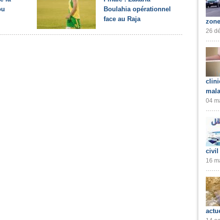
ou
Boulahia opérationnel
face au Raja
zone
26 dé
clin
mala
04 ma
civil
16 ma
actu