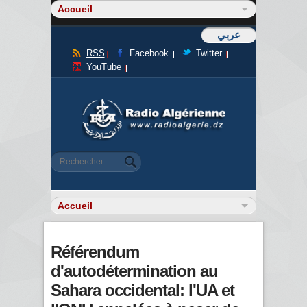
عربي
RSS
Facebook
Twitter
YouTube
Formulaire de recherche
Rechercher
Référendum
d'autodétermination au
Sahara occidental: l'UA et