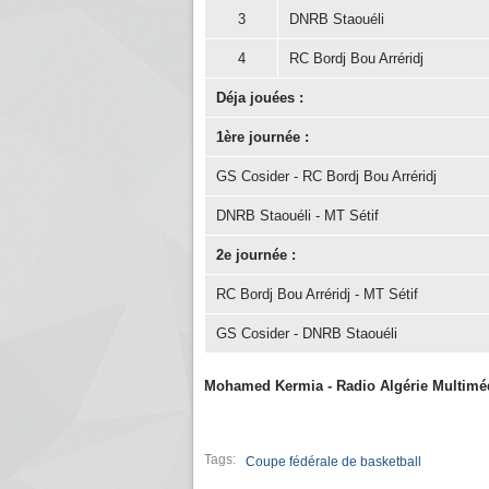
3
DNRB Staouéli
4
RC Bordj Bou Arréridj
Déja jouées :
1ère journée :
GS Cosider - RC Bordj Bou Arréridj
DNRB Staouéli - MT Sétif
2e journée :
RC Bordj Bou Arréridj - MT Sétif
GS Cosider - DNRB Staouéli
Mohamed Kermia - Radio Algérie Multimé
Tags:
Coupe fédérale de basketball