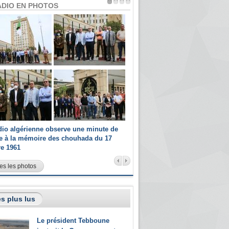
ADIO EN PHOTOS
dio algérienne observe une minute de
Les champions paralympiques 
ce à la mémoire des chouhada du 17
Radio Algérienne et recrutés 
re 1961
sportifs
es les photos
s plus lus
Le président Tebboune