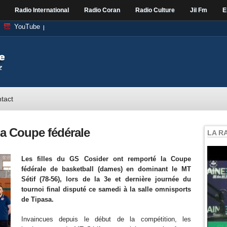
Radio International
Radio Coran
Radio Culture
Jil Fm
E
YouTube
tact
la Coupe fédérale
LA R
Les filles du GS Cosider ont remporté la Coupe
fédérale de basketball (dames) en dominant le MT
Sétif (78-56), lors de la 3e et dernière journée du
tournoi final disputé ce samedi à la salle omnisports
de Tipasa.
Invaincues depuis le début de la compétition, les