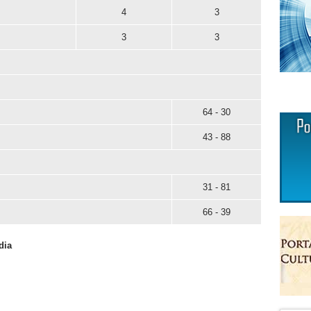
4
3
3
3
64 - 30
43 - 88
31 - 81
66 - 39
dia