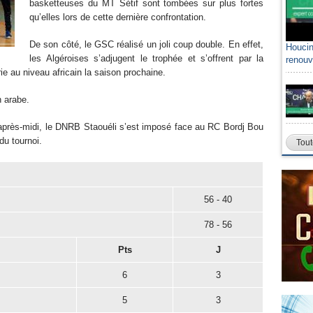
basketteuses du MT Sétif sont tombées sur plus fortes
qu’elles lors de cette dernière confrontation.
De son côté, le GSC réalisé un joli coup double. En effet,
Houcin
Sami A
les Algéroises s’adjugent le trophée et s’offrent par la
renouv
algéri
ie au niveau africain la saison prochaine.
n arabe.
l’après-midi, le DNRB Staouéli s’est imposé face au RC Bordj Bou
 du tournoi.
Tout
56 - 40
78 - 56
Pts
J
6
3
5
3