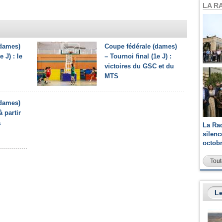
LA R
(dames)
Coupe fédérale (dames)
e J) : le
– Tournoi final (1e J) :
victoires du GSC et du
MTS
(dames)
à partir
a
La Ra
silen
octob
Tout
Le