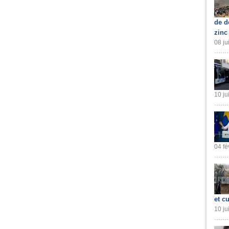
de d
zinc
08 ju
10 ju
04 fé
et cu
10 ju