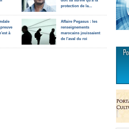
el
doit sa survie qu'à la
protection de la...
andale
Affaire Pegasus : les
 preuve
renseignements
'est à
marocains jouissaient
de l'aval du roi