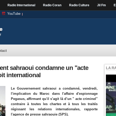
Radio International
Radio Coran
Radio Culture
Jil Fm
E
YouTube
tact
nt sahraoui condamne un "acte
LA R
it international
Le Gouvernement sahraoui a condamné, vendredi,
l'implication du Maroc dans l'affaire d'espionnage
Pegasus, affirmant qu'il s’agit là d’un " acte criminel"
contraire à toutes les chartes et à tous les traités
régissant les relations internationales, rapporte
l'agence de presse sahraouie (SPS).