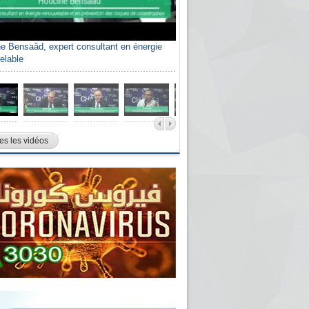
e Bensaâd, expert consultant en énergie
elable
es les vidéos