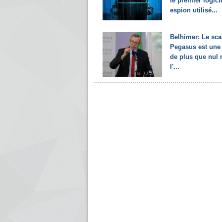
le premier logici
espion utilisé...
Belhimer: Le sc
Pegasus est une
de plus que nul n
l'...