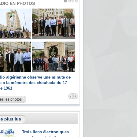
ADIO EN PHOTOS
dio algérienne observe une minute de
Les champions paralympiques 
ce à la mémoire des chouhada du 17
Radio Algérienne et recrutés 
re 1961
sportifs
es les photos
s plus lus
Trois liens électroniques