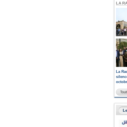
LA R
La Ra
silen
octob
Tout
Le