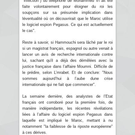
"infection") du téléphone de Mohammed VI ait été
faite volontairement pour éloigner du roi les
soupçons sur sa présumée implication dans
léventualité où on découvrirait que le Maroc utilise
le logiciel espion Pegasus. Ce qui est actuellement
le cas".
Reste à savoir, si Hammouchi sera lâché par le roi
si un magistrat français, espagnol ou autre venait à
lancer un avis de recherche internationale contre
lui, sachant qu'il a déjà des démêlées avec la
justice française dans l’affaire Moumni. Difficile de
le prédire, selon L’mrabet. Et de conclure: "Nous
sommes aujourd’hui à l’aube dune crise
internationale qui ne fait que commencer".
La semaine dernière, des analystes de l’Etat
français ont corroboré pour la première fois, de
manière indépendante, les récentes révélations
liées à l’affaire du logiciel espion Pegasus dans
laquelle est impliqué le Maroc, mettant à nu
notamment "la faiblesse de la riposte européenne"
à ces dérives.