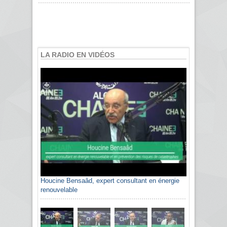
LA RADIO EN VIDÉOS
Houcine Bensaâd, expert consultant en énergie
Sami Agli, président de la Confédération
renouvelable
algérienne du patronat citoyen CAPC