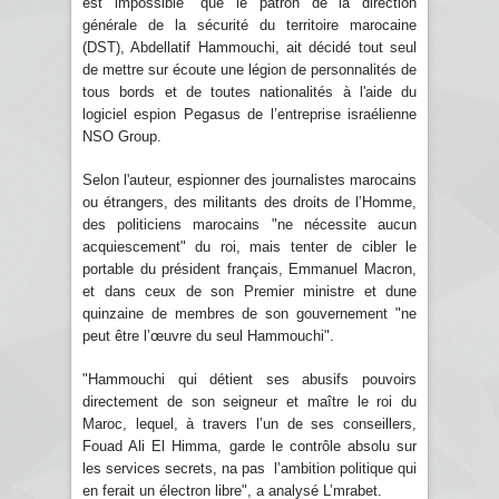
est impossible" que le patron de la direction
générale de la sécurité du territoire marocaine
(DST), Abdellatif Hammouchi, ait décidé tout seul
de mettre sur écoute une légion de personnalités de
tous bords et de toutes nationalités à l'aide du
logiciel espion Pegasus de l’entreprise israélienne
NSO Group.
Selon l'auteur, espionner des journalistes marocains
ou étrangers, des militants des droits de l’Homme,
des politiciens marocains "ne nécessite aucun
acquiescement" du roi, mais tenter de cibler le
portable du président français, Emmanuel Macron,
et dans ceux de son Premier ministre et dune
quinzaine de membres de son gouvernement "ne
peut être l’œuvre du seul Hammouchi".
"Hammouchi qui détient ses abusifs pouvoirs
directement de son seigneur et maître le roi du
Maroc, lequel, à travers l’un de ses conseillers,
Fouad Ali El Himma, garde le contrôle absolu sur
les services secrets, na pas l’ambition politique qui
en ferait un électron libre", a analysé L’mrabet.