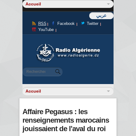
عربي
RSS
Facebook
Twitter
YouTube
Formulaire de recherche
Rechercher
Affaire Pegasus : les
renseignements marocains
jouissaient de l'aval du roi