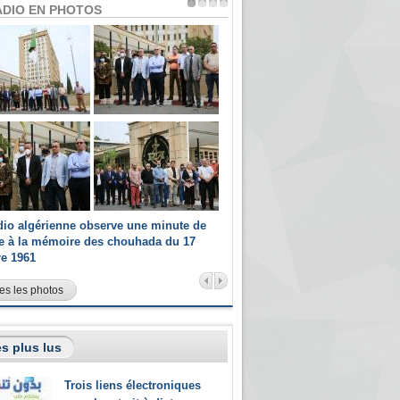
ADIO EN PHOTOS
dio algérienne observe une minute de
Les champions paralympiques 
ce à la mémoire des chouhada du 17
Radio Algérienne et recrutés 
re 1961
sportifs
es les photos
s plus lus
Trois liens électroniques