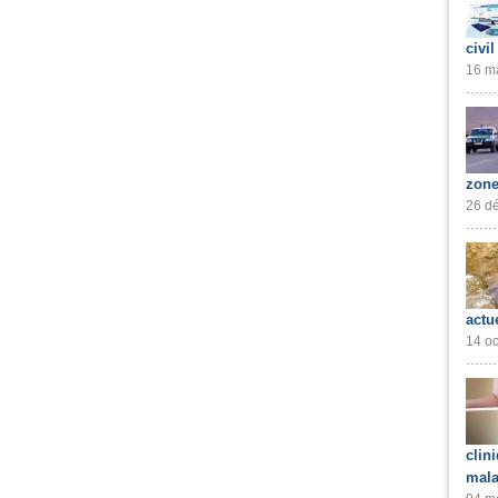
civil
16 ma
zone
26 dé
actu
14 oc
clin
mala