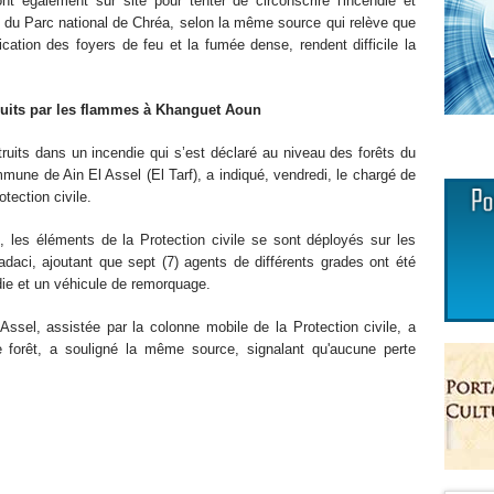
nt également sur site pour tenter de circonscrire l'incendie et
 du Parc national de Chréa, selon la même source qui relève que
lication des foyers de feu et la fumée dense, rendent difficile la
étruits par les flammes à Khanguet Aoun
truits dans un incendie qui s’est déclaré au niveau des forêts du
mune de Ain El Assel (El Tarf), a indiqué, vendredi, le chargé de
tection civile.
t, les éléments de la Protection civile se sont déployés sur les
adaci, ajoutant que sept (7) agents de différents grades ont été
die et un véhicule de remorquage.
l Assel, assistée par la colonne mobile de la Protection civile, a
 forêt, a souligné la même source, signalant qu'aucune perte