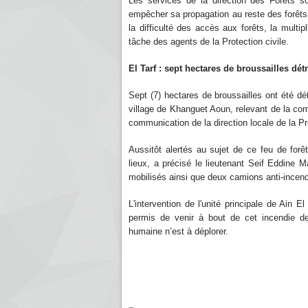
Les services de la direction des Forêts so
empêcher sa propagation au reste des forêts
la difficulté des accès aux forêts, la multip
tâche des agents de la Protection civile.
El Tarf : sept hectares de broussailles d
Sept (7) hectares de broussailles ont été dé
village de Khanguet Aoun, relevant de la com
communication de la direction locale de la Pro
Aussitôt alertés au sujet de ce feu de forê
lieux, a précisé le lieutenant Seif Eddine M
mobilisés ainsi que deux camions anti-incen
L'intervention de l'unité principale de Ain E
permis de venir à bout de cet incendie de
humaine n’est à déplorer.