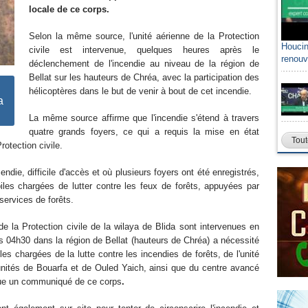
locale de ce corps.
Selon la même source, l'unité aérienne de la Protection
Houcin
civile est intervenue, quelques heures après le
renouv
déclenchement de l'incendie au niveau de la région de
Bellat sur les hauteurs de Chréa, avec la participation des
hélicoptères dans le but de venir à bout de cet incendie.
a
La même source affirme que l'incendie s'étend à travers
quatre grands foyers, ce qui a requis la mise en état
Tout
rotection civile.
ndie, difficile d'accès et où plusieurs foyers ont été enregistrés,
iles chargées de lutter contre les feux de forêts, appuyées par
 services de forêts.
de la Protection civile de la wilaya de Blida sont intervenues en
ers 04h30 dans la région de Bellat (hauteurs de Chréa) a nécessité
es chargées de la lutte contre les incendies de forêts, de l'unité
 unités de Bouarfa et de Ouled Yaich, ainsi que du centre avancé
ue un communiqué de ce corps
.