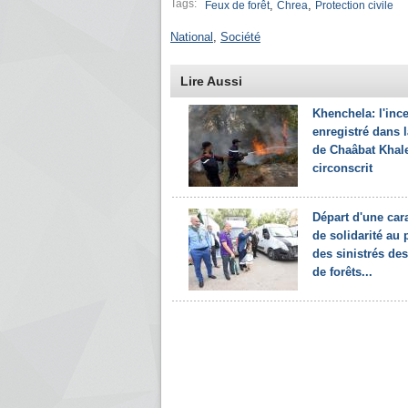
Tags:
,
,
Feux de forêt
Chrea
Protection civile
National
,
Société
Lire Aussi
Khenchela: l'inc
enregistré dans l
de Chaâbat Khal
circonscrit
Départ d'une car
de solidarité au p
des sinistrés des
de forêts...