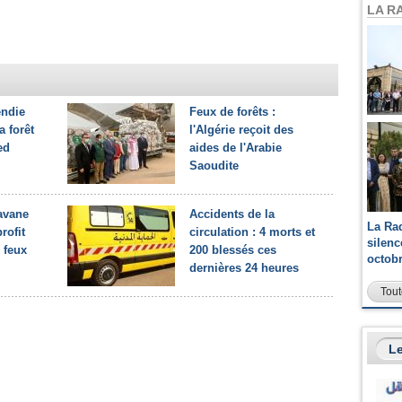
LA R
endie
Feux de forêts :
a forêt
l'Algérie reçoit des
ed
aides de l'Arabie
Saoudite
avane
Accidents de la
La Ra
rofit
circulation : 4 morts et
silen
 feux
200 blessés ces
octob
dernières 24 heures
Tout
Le