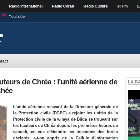
Radio International
Radio Coran
Radio Culture
Jil Fm
E
YouTube
tact
uteurs de Chréa : l'unité aérienne de
LA R
chée
L'unité aérienne relevant de la Direction générale de
la Protection civile (DGPC) a rejoint les unités de la
Protection civile de la wilaya de Blida se trouvant sur
les hauteurs de Chréa depuis les premières heures de
samedi, en vue d'éteindre les incendies des forêts
déclarés, a-t-on appris de la Cellule d'information