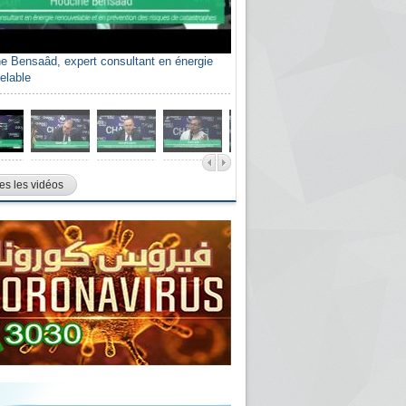
e Bensaâd, expert consultant en énergie
elable
es les vidéos