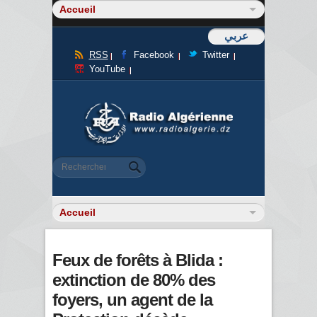
عربي
RSS
Facebook
Twitter
YouTube
Formulaire de recherche
Rechercher
Feux de forêts à Blida :
extinction de 80% des
foyers, un agent de la