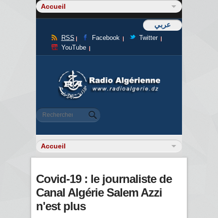
عربي
RSS
Facebook
Twitter
YouTube
Formulaire de recherche
Rechercher
Covid-19 : le journaliste de
Canal Algérie Salem Azzi
n'est plus