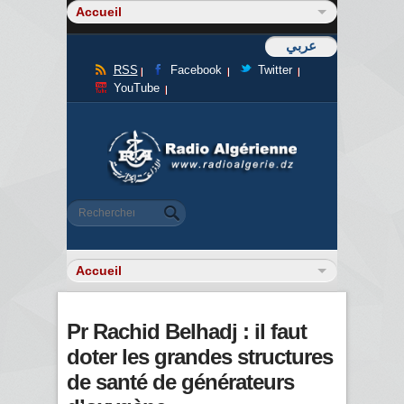
عربي
RSS
Facebook
Twitter
YouTube
Formulaire de recherche
Rechercher
Pr Rachid Belhadj : il faut
doter les grandes structures
de santé de générateurs