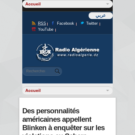
عربي
RSS
Facebook
Twitter
YouTube
Formulaire de recherche
Rechercher
Des personnalités
américaines appellent
Blinken à enquêter sur les