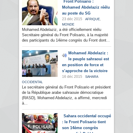
Front Polisario :
Mohamed Abdelaziz réélu
au poste du SG
23 déc 2015
,
AFRIQUE
MONDE
Mohamed Abdelaziz, a été officiellement réélu
Secrétaire général du Front Polisario, à la majorité
des participants du 14ème congrès du Front dont...
Mohamed Abdelaziz :
le peuple sahraoui est
en position de force et
s’approche de la victoire
16 déc 2015
SAHARA
OCCIDENTAL
Le secrétaire général du Front Polisario et président
de la République arabe sahraouie démocratique
(RASD), Mohamed Abdelaziz, a affirmé, mercredi
à...
Sahara occidental occupé
: le Front Polisario tient
son 14ème congrès