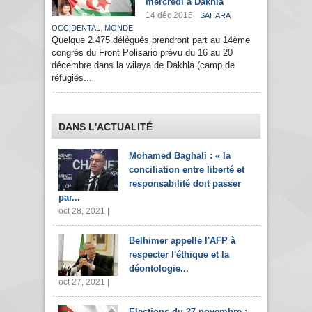
mercredi à Dakhla
14 déc 2015
SAHARA
,
OCCIDENTAL
MONDE
Quelque 2.475 délégués prendront part au 14ème
congrès du Front Polisario prévu du 16 au 20
décembre dans la wilaya de Dakhla (camp de
réfugiés...
DANS L'ACTUALITÉ
Mohamed Baghali : « la
conciliation entre liberté et
responsabilité doit passer
par...
oct 28, 2021 |
Belhimer appelle l'AFP à
respecter l'éthique et la
déontologie...
oct 27, 2021 |
Elections du 27 novembre :