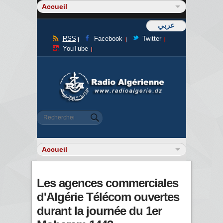
عربي
RSS
Facebook
Twitter
YouTube
Formulaire de recherche
Rechercher
Les agences commerciales
d'Algérie Télécom ouvertes
durant la journée du 1er