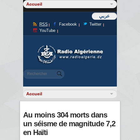
عربي
RSS
Facebook
Twitter
YouTube
Formulaire de recherche
Rechercher
Au moins 304 morts dans
un séisme de magnitude 7,2
en Haïti