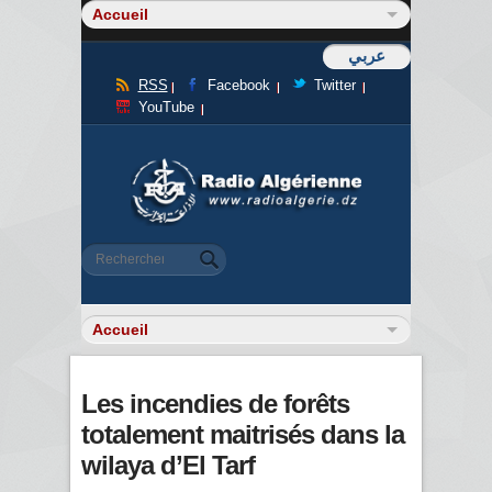
عربي
RSS
Facebook
Twitter
YouTube
Formulaire de recherche
Rechercher
Les incendies de forêts
totalement maitrisés dans la
wilaya d’El Tarf