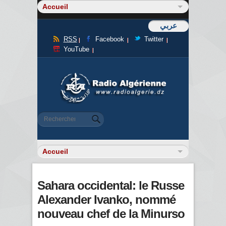
عربي
RSS
Facebook
Twitter
YouTube
Formulaire de recherche
Rechercher
Sahara occidental: le Russe
Alexander Ivanko, nommé
nouveau chef de la Minurso