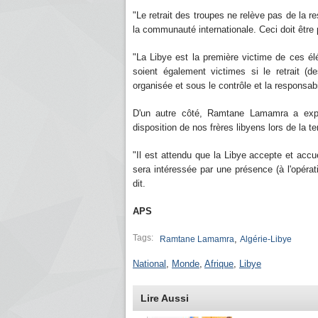
"Le retrait des troupes ne relève pas de la r
la communauté internationale. Ceci doit être p
"La Libye est la première victime de ces élé
soient également victimes si le retrait (d
organisée et sous le contrôle et la responsabi
D'un autre côté, Ramtane Lamamra a exprim
disposition de nos frères libyens lors de la 
"Il est attendu que la Libye accepte et
sera intéressée par une présence (à l'opérati
dit.
APS
Tags:
,
Ramtane Lamamra
Algérie-Libye
National
,
Monde
,
Afrique
,
Libye
Lire Aussi