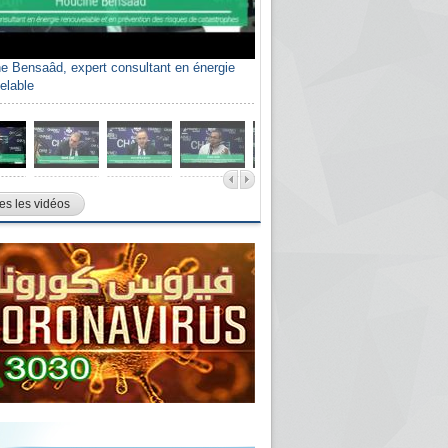
e Bensaâd, expert consultant en énergie
elable
es les vidéos