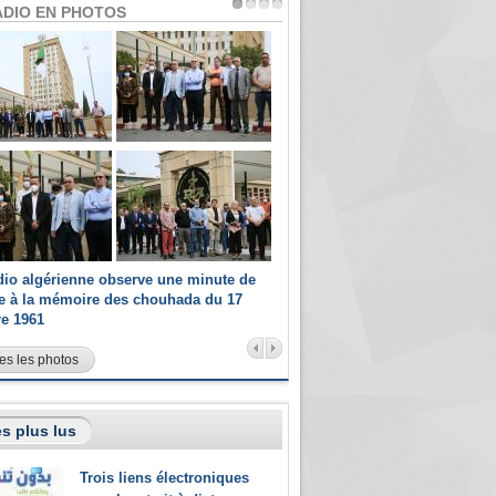
ADIO EN PHOTOS
dio algérienne observe une minute de
Les champions paralympiques 
ce à la mémoire des chouhada du 17
Radio Algérienne et recrutés 
re 1961
sportifs
es les photos
s plus lus
Trois liens électroniques