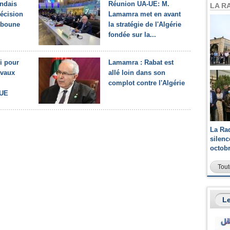
andais
Réunion UA-UE: M.
LA R
décision
Lamamra met en avant
bboune
la stratégie de l'Algérie
fondée sur la...
i pour
Lamamra : Rabat est
avaux
allé loin dans son
complot contre l'Algérie
-UE
La Ra
silen
octob
Tout
Le