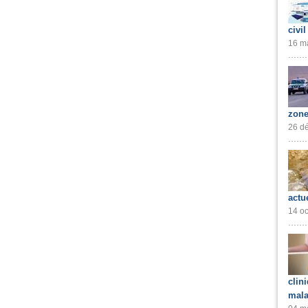
civil
16 ma
zone
26 dé
actu
14 oc
clin
mala