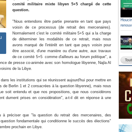
comité militaire mixte libyen 5+5 chargé de cette
question.
Houcin
"Nous entendons être partie prenante en tant que pays
renouv
voisin de ce processus (de retrait des mercenaires).
Normalement c'est le comité militaire 5+5 qui a la charge
u
de déterminer les modalités de ce retrait, mais nous
avons marqué de l'intérêt en tant que pays voisin pour
être associé, d'une manière ou d'une autre, aux travaux
de ce comité 5+5 comme d'ailleurs au forum politique", a
Tout
nce de presse co-animée avec son homologue libyenne, Najla Al
oisins de la Libye.
 dans les institutions qui se réunissent aujourd'hui pour mettre en
s de Berlin 1 et 2 consacrées à la question libyenne), mais nous
ue soit entendu et que nos propositions, que nous considérons
ent dument prises en considération", a-t-il dit en réponse à une
u à préciser que "la question du retrait des mercenaires, des
ne question fondamentale qui conditionne le succès des élections"
cembre prochain en Libye.