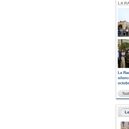
LA R
La Ra
silen
octob
Tout
Le