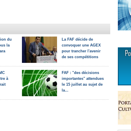
nion du
La FAF décide de
ous la
convoquer une AGEX
ara
pour trancher l'avenir
de ses compétitions
 MC
FAF : "des décisions
itre à
importantes" attendues
rait
le 15 juillet au sujet de
la...