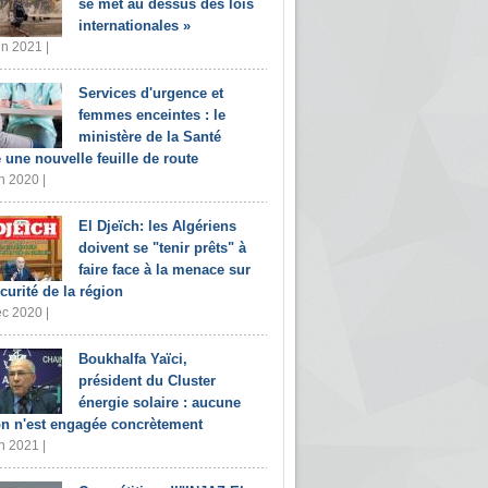
se met au dessus des lois
internationales »
in 2021 |
Services d'urgence et
femmes enceintes : le
ministère de la Santé
e une nouvelle feuille de route
n 2020 |
El Djeïch: les Algériens
doivent se "tenir prêts" à
faire face à la menace sur
écurité de la région
c 2020 |
Boukhalfa Yaïci,
président du Cluster
énergie solaire : aucune
on n'est engagée concrètement
n 2021 |