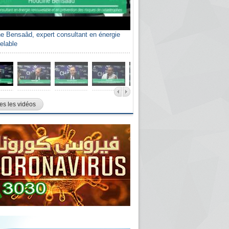
e Bensaâd, expert consultant en énergie
elable
es les vidéos