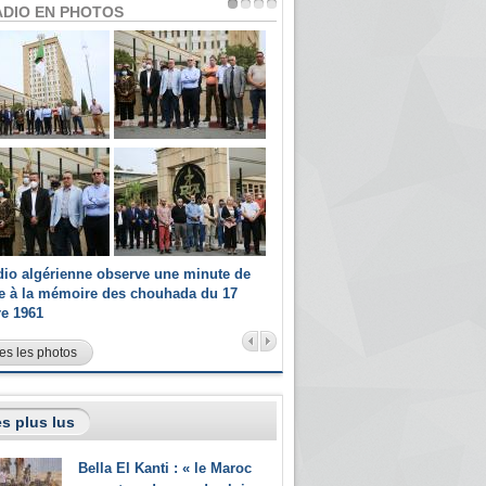
ADIO EN PHOTOS
dio algérienne observe une minute de
Les champions paralympiques 
ce à la mémoire des chouhada du 17
Radio Algérienne et recrutés 
re 1961
sportifs
es les photos
s plus lus
Bella El Kanti : « le Maroc