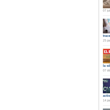
07 ju
trac
25 ja
la s
07 dé
acti
14 ja