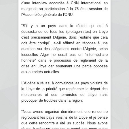
d'une interview accordée à CNN International en
marge de sa participation à la 76 ème session de
l'Assemblée générale de l'ONU.
"S'il y a un pays dans la région qui est à
équidistance de tous les (protagonistes) en Libye
c'est précisément l'Algérie, donc j'estime que cela
doit être corrigé", a-t-il affirmé en réponse à une
question sur des allégations contre l'Algérie, selon
lesquelles Alger ne serait pas un "intermédiaire
honnête" dans le processus de règlement de la
crise en Libye car soutenant une partie opposée
aux autorités actuelles.
L'Algérie a réussi à convaincre les pays voisins de
la Libye de la priorité que représente le départ des
mercenaires et des terroristes de Libye sans
provoquer de troubles dans la région.
"Nous avons organisé dernièrement une rencontre
regroupant les pays voisins de la Libye et je pense
que cette rencontre a été un succès. Nous avons
réussi à créer un consensus parmi ces pays quant