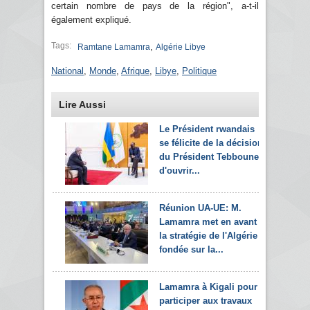
certain nombre de pays de la région", a-t-il
également expliqué.
Tags:
,
Ramtane Lamamra
Algérie Libye
National
,
Monde
,
Afrique
,
Libye
,
Politique
Lire Aussi
Le Président rwandais
se félicite de la décision
du Président Tebboune
d'ouvrir...
Réunion UA-UE: M.
Lamamra met en avant
la stratégie de l'Algérie
fondée sur la...
Lamamra à Kigali pour
participer aux travaux