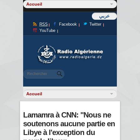
عربي
RSS
Facebook
Twitter
YouTube
Formulaire de recherche
Rechercher
Lamamra à CNN: "Nous ne
soutenons aucune partie en
Libye à l'exception du