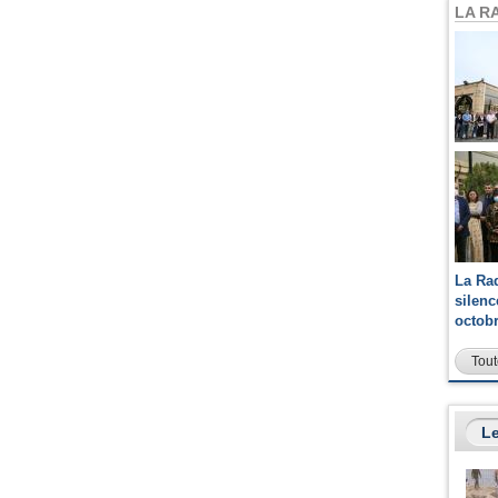
LA R
La Ra
silen
octob
Tout
Le