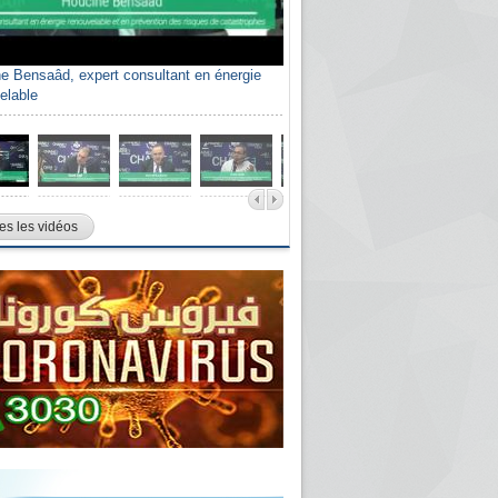
e Bensaâd, expert consultant en énergie
elable
es les vidéos