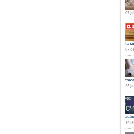
07 ju
la s
07 dé
trac
25 ja
acti
14 ja