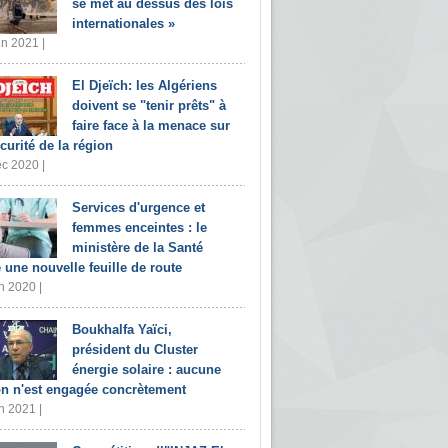
se met au dessus des lois
internationales »
in 2021 |
El Djeïch: les Algériens
doivent se "tenir prêts" à
faire face à la menace sur
écurité de la région
c 2020 |
Services d'urgence et
femmes enceintes : le
ministère de la Santé
e une nouvelle feuille de route
n 2020 |
Boukhalfa Yaïci,
président du Cluster
énergie solaire : aucune
on n'est engagée concrètement
n 2021 |