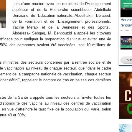
Lors d'une réunion avec les ministres de l'Enseignement
supérieur et de la Recherche scientifique, Abdelbaki
Benziane, de l'Education nationale, Abdelhakim Belabed,
Houcin
de la Formation et de l'Enseignement professionnels,
renouv
Yacine Merabi et de la Jeunesse et des Sports,
Abderezak Sebgag, M. Benbouzid a appelé les citoyens
efficace pour endiguer la propagation du virus et éviter une 4e
"50% des personnes avaient été vaccinées, soit 10 millions de
Tout
es ministres des secteurs concernés par la rentrée sociale et de
 de vaccination au niveau de chaque secteur, que "dans le cadre
orcement de la campagne nationale de vaccination, chaque secteur
rier défini", rappelant le nombre de cas en baisse ces dernières
stre de la Santé a appelé tous les secteurs à "inviter toutes les
disponibilité des vaccins au niveau des centres de vaccination
e, en vue d'atteindre le taux fixé de la population qui varie, selon
entre 40 et 50%.