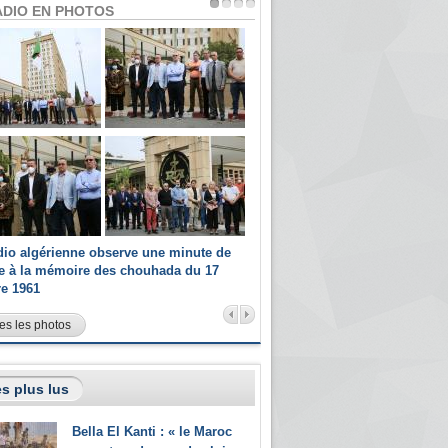
ADIO EN PHOTOS
dio algérienne observe une minute de
Les champions paralympiques 
ce à la mémoire des chouhada du 17
Radio Algérienne et recrutés 
re 1961
sportifs
es les photos
s plus lus
Bella El Kanti : « le Maroc