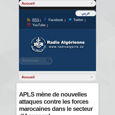
عربي
RSS
Facebook
Twitter
YouTube
Formulaire de recherche
Rechercher
APLS mène de nouvelles
attaques contre les forces
marocaines dans le secteur