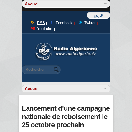
عربي
RSS
Facebook
Twitter
YouTube
Formulaire de recherche
Rechercher
Lancement d'une campagne
nationale de reboisement le
25 octobre prochain