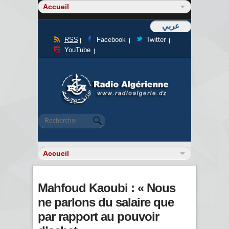
عربي
RSS
Facebook
Twitter
YouTube
Formulaire de recherche
Rechercher
Mahfoud Kaoubi : « Nous
ne parlons du salaire que
par rapport au pouvoir