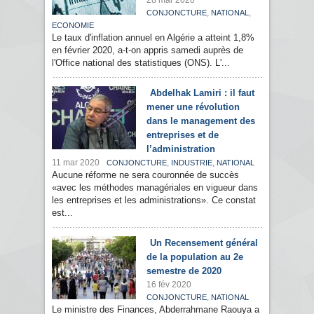
28 mar 2020
,
,
CONJONCTURE
NATIONAL
ECONOMIE
Le taux d'inflation annuel en Algérie a atteint 1,8%
en février 2020, a-t-on appris samedi auprès de
l'Office national des statistiques (ONS). L'...
Abdelhak Lamiri : il faut
mener une révolution
dans le management des
entreprises et de
l’administration
11 mar 2020
,
,
CONJONCTURE
INDUSTRIE
NATIONAL
Aucune réforme ne sera couronnée de succès
«avec les méthodes managériales en vigueur dans
les entreprises et les administrations». Ce constat
est...
Un Recensement général
de la population au 2e
semestre de 2020
16 fév 2020
,
CONJONCTURE
NATIONAL
Le ministre des Finances, Abderrahmane Raouya a