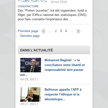
18 nov 2019
CONJONCTURE
Des "Portes ouvertes" ont été organisées, lundi à
Alger, par l'Office national des statistiques (ONS)
pour faire connaitre l'importance des...
Pages
Première page
…
2
3
4
…
Dernière page
DANS L'ACTUALITÉ
Mohamed Baghali : « la
conciliation entre liberté et
responsabilité doit passer
par...
oct 28, 2021 |
Belhimer appelle l'AFP à
respecter l'éthique et la
déontologie...
oct 27, 2021 |