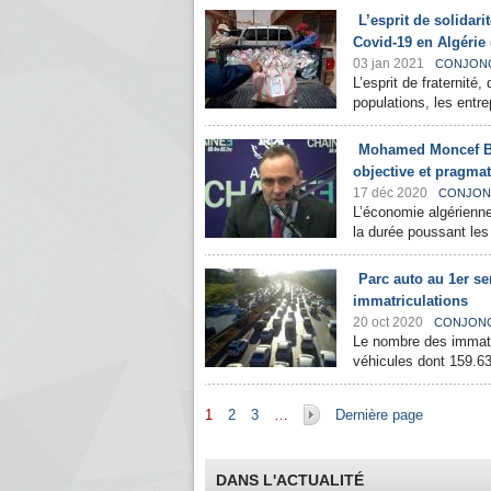
L’esprit de solida
Covid-19 en Algérie 
03 jan 2021
CONJON
L’esprit de fraternité,
populations, les entre
Mohamed Moncef Bo
objective et pragma
17 déc 2020
CONJON
L’économie algérienne
la durée poussant les
Parc auto au 1er se
immatriculations
20 oct 2020
CONJON
Le nombre des immatri
véhicules dont 159.63
Pages
1
2
3
…
Dernière page
DANS L'ACTUALITÉ