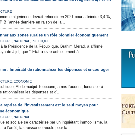
CTURE
onomie algérienne devrait rebondir en 2021 pour atteindre 3,4 %,
PIB l'année dernière en raison de la...
onner aux zones rurales un rôle pionnier économiquement
,
,
CTURE
NATIONAL
POLITIQUE
à la Présidence de la République, Brahim Merad, a affirmé
aya de Jijel, que "l'Etat œuvre actuellement à...
ie : Impératif de rationnaliser les dépenses et encourager
,
CTURE
ECONOMIE
publique, Abdelmadjid Tebboune, a mis l'accent, lundi soir à
de rationnaliser les dépenses et d'...
a reprise de l‘investissement est le seul moyen pour
ine économique
,
CTURE
NATIONAL
ue et sociale se caractérise par un inquiétant immobilisme, la
 à l’arrêt, la croissance recule pour la...