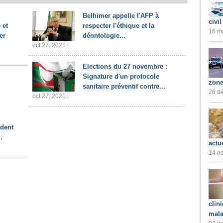
Belhimer appelle l'AFP à
civil
 et
respecter l'éthique et la
16 ma
er
déontologie...
oct 27, 2021 |
Elections du 27 novembre :
Signature d'un protocole
zone
sanitaire préventif contre...
26 dé
oct 27, 2021 |
ident
.
actu
14 oc
clin
mala