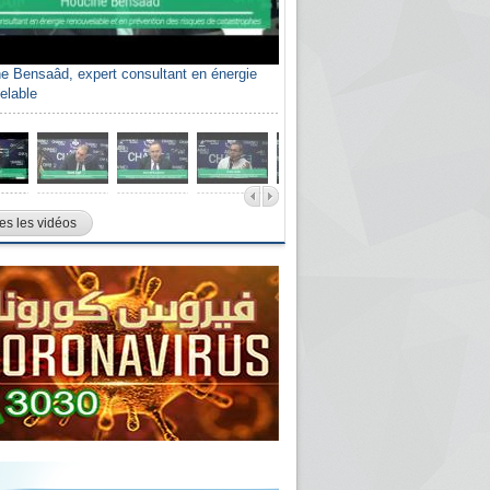
e Bensaâd, expert consultant en énergie
elable
es les vidéos