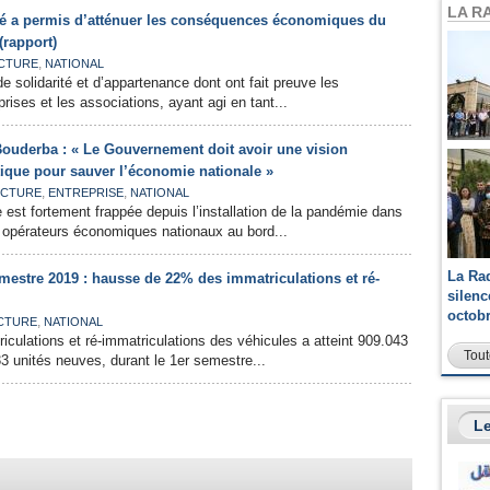
LA R
rité a permis d’atténuer les conséquences économiques du
(rapport)
,
CTURE
NATIONAL
 de solidarité et d’appartenance dont ont fait preuve les
prises et les associations, ayant agi en tant...
uderba : « Le Gouvernement doit avoir une vision
tique pour sauver l’économie nationale »
,
,
CTURE
ENTREPRISE
NATIONAL
 est fortement frappée depuis l’installation de la pandémie dans
 opérateurs économiques nationaux au bord...
La Ra
mestre 2019 : hausse de 22% des immatriculations et ré-
silen
octob
,
CTURE
NATIONAL
culations et ré-immatriculations des véhicules a atteint 909.043
Tout
3 unités neuves, durant le 1er semestre...
Le