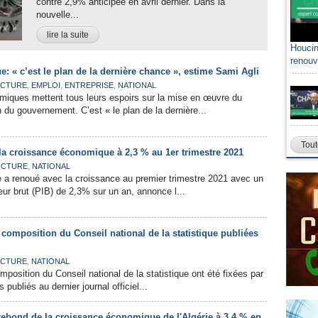
contre 2,9% anticipée en avril dernier. Dans la
nouvelle...
lire la suite
Houcin
renouv
 « c’est le plan de la dernière chance », estime Sami Agli
,
,
,
CTURE
EMPLOI
ENTREPRISE
NATIONAL
miques mettent tous leurs espoirs sur la mise en œuvre du
 du gouvernement. C’est « le plan de la dernière...
Tout
la croissance économique à 2,3 % au 1er trimestre 2021
,
CTURE
NATIONAL
 a renoué avec la croissance au premier trimestre 2021 avec un
eur brut (PIB) de 2,3% sur un an, annonce l...
a composition du Conseil national de la statistique publiées
,
CTURE
NATIONAL
omposition du Conseil national de la statistique ont été fixées par
publiés au dernier journal officiel...
rebond de la croissance économique de l'Algérie à 3,4 % en