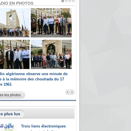
ADIO EN PHOTOS
dio algérienne observe une minute de
Les champions paralympiques 
ce à la mémoire des chouhada du 17
Radio Algérienne et recrutés 
re 1961
sportifs
es les photos
s plus lus
Trois liens électroniques