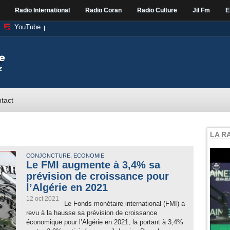
Radio International
Radio Coran
Radio Culture
Jil Fm
E
YouTube
tact
LA R
,
CONJONCTURE
ECONOMIE
Le FMI augmente à 3,4% sa
prévision de croissance pour
l’Algérie en 2021
12 oct 2021
Le Fonds monétaire international (FMI) a
revu à la hausse sa prévision de croissance
économique pour l’Algérie en 2021, la portant à 3,4%