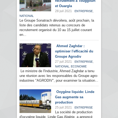
recrutement à Touggourt
et Ouargla
28 juil 2021
,
ENTREPRISE
NATIONAL
Le Groupe Sonatrach dévoilera, août prochain, la
liste des candidats retenus au concours de
recrutement organisé du 10 au 15 juillet courant
en...
Ahmed Zaghdar :
optimiser l'efficacité du
Groupe Agrodiv
27 juil 2021
,
ENTREPRISE
,
NATIONAL
ECONOMIE
Le ministre de l'Industrie, Ahmed Zaghdar a tenu
une réunion avec les responsables du Groupe agro-
industries "AGRODIV", pour examiner la situation...
Oxygène liquide: Linde
Gas augmente sa
production
25 juil 2021
ENTREPRISE
La société de production
d'oxygène liquide, Linde Gas Algérie, a annoncé