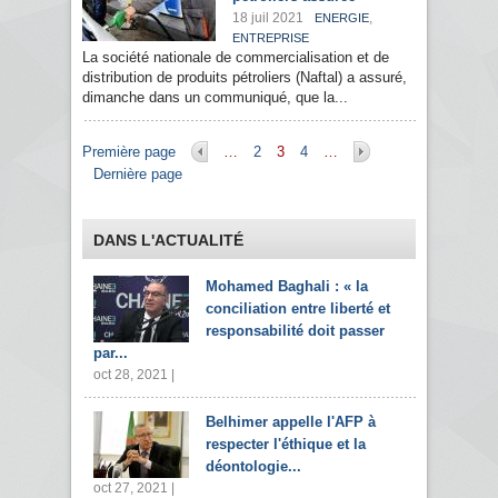
18 juil 2021
,
ENERGIE
ENTREPRISE
La société nationale de commercialisation et de
distribution de produits pétroliers (Naftal) a assuré,
dimanche dans un communiqué, que la...
Pages
Première page
…
2
3
4
…
Dernière page
DANS L'ACTUALITÉ
Mohamed Baghali : « la
conciliation entre liberté et
responsabilité doit passer
par...
oct 28, 2021 |
Belhimer appelle l'AFP à
respecter l'éthique et la
déontologie...
oct 27, 2021 |