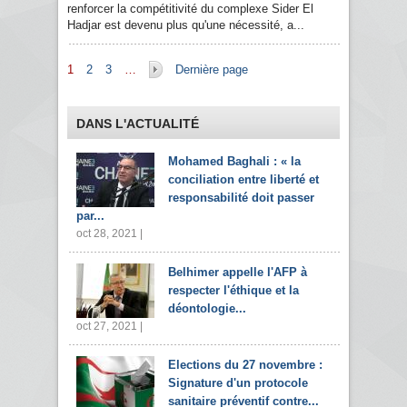
renforcer la compétitivité du complexe Sider El
Hadjar est devenu plus qu'une nécessité, a...
Pages
1
2
3
…
Dernière page
DANS L'ACTUALITÉ
Mohamed Baghali : « la
conciliation entre liberté et
responsabilité doit passer
par...
oct 28, 2021 |
Belhimer appelle l'AFP à
respecter l'éthique et la
déontologie...
oct 27, 2021 |
Elections du 27 novembre :
Signature d'un protocole
sanitaire préventif contre...