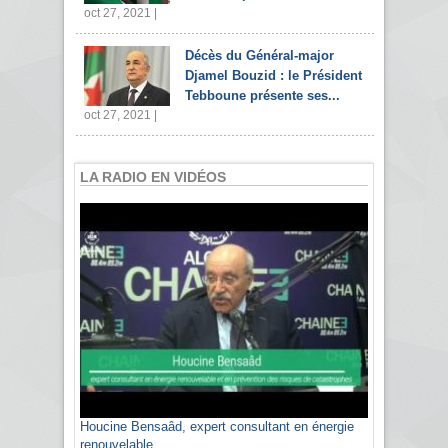
oct 27, 2021 |
Décès du Général-major
Djamel Bouzid : le Président
Tebboune présente ses...
oct 27, 2021 |
LA RADIO EN VIDÉOS
Houcine Bensaâd, expert consultant en énergie
Sami Agli, président de la Confédération
renouvelable
algérienne du patronat citoyen CAPC