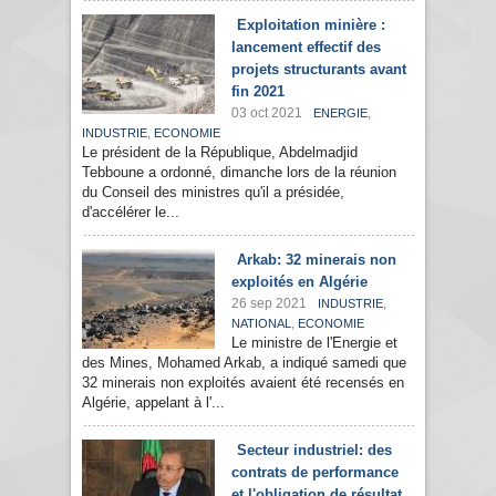
Exploitation minière :
lancement effectif des
projets structurants avant
fin 2021
03 oct 2021
,
ENERGIE
,
INDUSTRIE
ECONOMIE
Le président de la République, Abdelmadjid
Tebboune a ordonné, dimanche lors de la réunion
du Conseil des ministres qu'il a présidée,
d'accélérer le...
Arkab: 32 minerais non
exploités en Algérie
26 sep 2021
,
INDUSTRIE
,
NATIONAL
ECONOMIE
Le ministre de l'Energie et
des Mines, Mohamed Arkab, a indiqué samedi que
32 minerais non exploités avaient été recensés en
Algérie, appelant à l'...
Secteur industriel: des
contrats de performance
et l'obligation de résultat