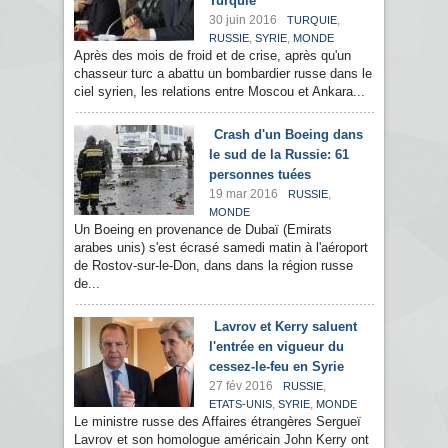
Turquie
30 juin 2016
,
TURQUIE
,
,
RUSSIE
SYRIE
MONDE
Après des mois de froid et de crise, après qu'un
chasseur turc a abattu un bombardier russe dans le
ciel syrien, les relations entre Moscou et Ankara...
Crash d'un Boeing dans
le sud de la Russie: 61
personnes tuées
19 mar 2016
,
RUSSIE
MONDE
Un Boeing en provenance de Dubaï (Emirats
arabes unis) s'est écrasé samedi matin à l'aéroport
de Rostov-sur-le-Don, dans dans la région russe
de...
Lavrov et Kerry saluent
l'entrée en vigueur du
cessez-le-feu en Syrie
27 fév 2016
,
RUSSIE
,
,
ETATS-UNIS
SYRIE
MONDE
Le ministre russe des Affaires étrangères Sergueï
Lavrov et son homologue américain John Kerry ont