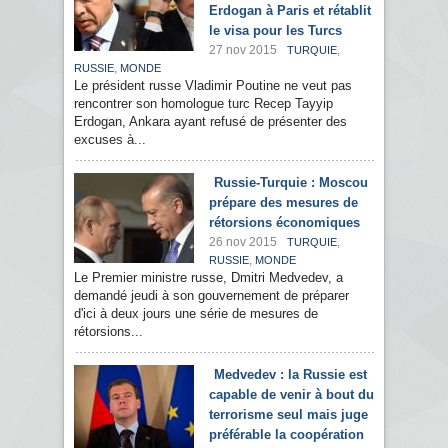
Erdogan à Paris et rétablit
le visa pour les Turcs
27 nov 2015
,
TURQUIE
,
RUSSIE
MONDE
Le président russe Vladimir Poutine ne veut pas
rencontrer son homologue turc Recep Tayyip
Erdogan, Ankara ayant refusé de présenter des
excuses à...
Russie-Turquie : Moscou
prépare des mesures de
rétorsions économiques
26 nov 2015
,
TURQUIE
,
RUSSIE
MONDE
Le Premier ministre russe, Dmitri Medvedev, a
demandé jeudi à son gouvernement de préparer
d'ici à deux jours une série de mesures de
rétorsions...
Medvedev : la Russie est
capable de venir à bout du
terrorisme seul mais juge
préférable la coopération