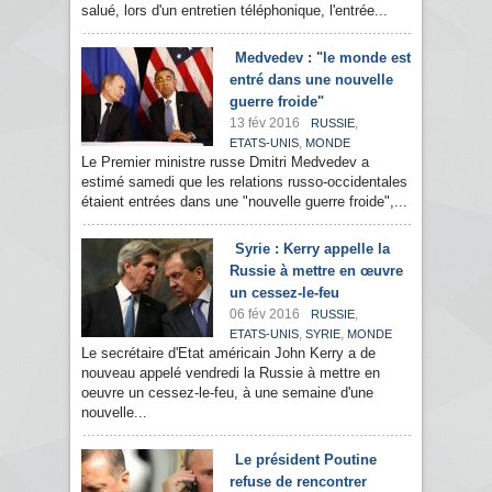
salué, lors d'un entretien téléphonique, l'entrée...
Medvedev : "le monde est
entré dans une nouvelle
guerre froide"
13 fév 2016
,
RUSSIE
,
ETATS-UNIS
MONDE
Le Premier ministre russe Dmitri Medvedev a
estimé samedi que les relations russo-occidentales
étaient entrées dans une "nouvelle guerre froide",...
Syrie : Kerry appelle la
Russie à mettre en œuvre
un cessez-le-feu
06 fév 2016
,
RUSSIE
,
,
ETATS-UNIS
SYRIE
MONDE
Le secrétaire d'Etat américain John Kerry a de
nouveau appelé vendredi la Russie à mettre en
oeuvre un cessez-le-feu, à une semaine d'une
nouvelle...
Le président Poutine
refuse de rencontrer