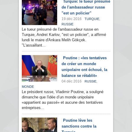
Turquie: le tueur présumé
de l'ambassadeur russe
"est un policier"
19 déc 2016
,
TURQUIE
RUSSIE
Le tueur présumé de l'ambassadeur russe en
Turquie, Andreï Karlov, "est un policier", a affirmé
lundi le maire d'Ankara Melih Gökçek.
"L'assaillant...
Poutine : «les tentatives
de créer un monde
unipolaire ont échoué, la
balance se rétablit»
04 déc 2016
,
RUSSIE
MONDE
Le président russe, Vladimir Poutine, a souligné
dimanche que l'idée d’un monde unipolaire
«appartient au passé» et aucune des tentatives
entreprises...
Poutine lève les
sanctions contre la