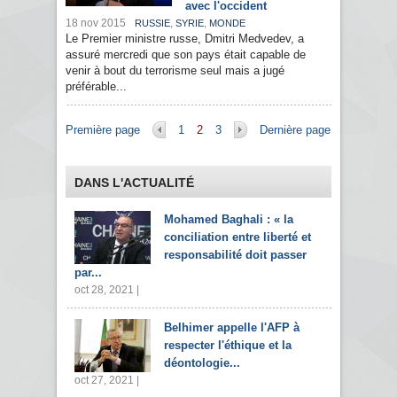
avec l'occident
18 nov 2015
,
,
RUSSIE
SYRIE
MONDE
Le Premier ministre russe, Dmitri Medvedev, a
assuré mercredi que son pays était capable de
venir à bout du terrorisme seul mais a jugé
préférable...
Pages
Première page
1
2
3
Dernière page
DANS L'ACTUALITÉ
Mohamed Baghali : « la
conciliation entre liberté et
responsabilité doit passer
par...
oct 28, 2021 |
Belhimer appelle l'AFP à
respecter l'éthique et la
déontologie...
oct 27, 2021 |