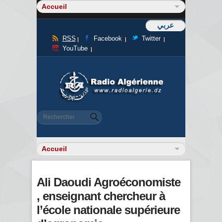
عربي
RSS
Facebook
Twitter
YouTube
Formulaire de recherche
Rechercher
Ali Daoudi Agroéconomiste
, enseignant chercheur à
l’école nationale supérieure