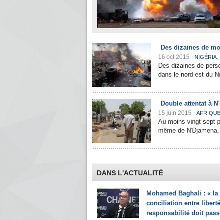
Des dizaines de mor
16 oct 2015
,
NIGÉRIA
Des dizaines de pers
dans le nord-est du Ni
Double attentat à 
15 juin 2015
AFRIQU
Au moins vingt sept p
même de N'Djamena, ca
DANS L'ACTUALITÉ
Mohamed Baghali : « la
conciliation entre liberté
responsabilité doit pass