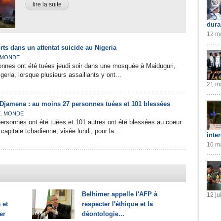
lire la suite
dura
12 ma
ts dans un attentat suicide au Nigeria
MONDE
onnes ont été tuées jeudi soir dans une mosquée à Maiduguri,
geria, lorsque plusieurs assaillants y ont...
21 ma
N'Djamena : au moins 27 personnes tuées et 101 blessées
,
E
MONDE
ersonnes ont été tuées et 101 autres ont été blessées au coeur
pitale tchadienne, visée lundi, pour la...
inte
10 ma
Belhimer appelle l'AFP à
12 ju
 et
respecter l'éthique et la
er
déontologie...