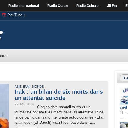
Radio International
Radio Coran
Radio Culture
Jil Fm
E
YouTube
tact
Le
,
,
ASIE
IRAK
MONDE
Irak : un bilan de six morts dans
un attentat suicide
22 aoû 2018
Cinq soldats paramilitaires et un
civil
journaliste ont été tués mardi dans un attentat-suicide
16 ma
lancé par l'organisation terroriste autoproclamée «Etat
islamique» (EI-Daech) visant leur base dans la...