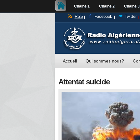
Chaine 1
Chaine 2
Chaine 3
RSS
Facebook
Twitter
Accueil
Qui sommes nous?
Con
Attentat suicide