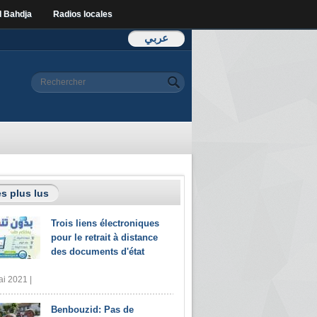
l Bahdja
Radios locales
عربي
Formulaire de
Rechercher
recherche
s plus lus
Trois liens électroniques
pour le retrait à distance
des documents d'état
i 2021 |
Benbouzid: Pas de