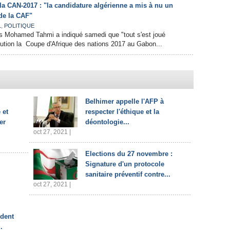
a CAN-2017 : "la candidature algérienne a mis à nu un
de la CAF"
,
L
POLITIQUE
ts Mohamed Tahmi a indiqué samedi que "tout s'est joué
ibution la Coupe d'Afrique des nations 2017 au Gabon...
Belhimer appelle l'AFP à
 et
respecter l'éthique et la
er
déontologie...
oct 27, 2021 |
Elections du 27 novembre :
Signature d'un protocole
sanitaire préventif contre...
oct 27, 2021 |
ident
.