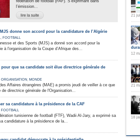
fédération de football (FAF). S’exprimant dans
l’émission...
lire la suite
21 ju
 MJS donne son accord pour la candidature de l’Algérie
,
L
FOOTBALL
eunesse et des Sports (MJS) a donné son accord pour la
dura
ie à l'organisation de la Coupe d’Afrique des...
12 ma
 pour que sa candidate soit élue directrice générale de
,
,
ORGANISATION
MONDE
 des Affaires étrangères (MAE) a promis jeudi de veiller à ce que
21 ma
de directrice générale de l'Organisation...
ser sa candidature à la présidence de la CAF
,
FOOTBALL
ération tunisienne de football (FTF), Wadii Al-Jary, a exprimé sa
18 ja
a candidature à la présidence de la...
veau candidat démocrate à la présidentielle