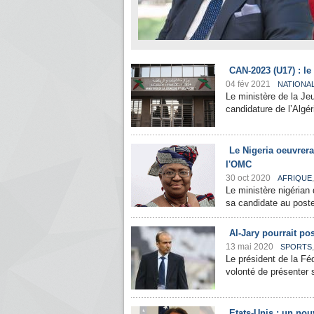
CAN-2023 (U17) : le
04 fév 2021
NATIONA
Le ministère de la J
candidature de l’Algér
Le Nigeria oeuvrera
l'OMC
30 oct 2020
AFRIQUE
Le ministère nigérian
sa candidate au poste 
Al-Jary pourrait po
13 mai 2020
SPORTS
Le président de la Féd
volonté de présenter s
Etats-Unis : un nou