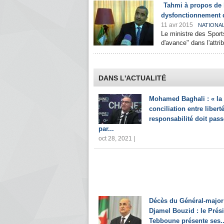
Tahmi à propos de l
dysfonctionnement 
11 avr 2015
NATIONA
Le ministre des Spor
d'avance" dans l'attr
DANS L'ACTUALITÉ
Mohamed Baghali : « la
conciliation entre liberté
responsabilité doit pass
par...
oct 28, 2021 |
Décès du Général-major
Djamel Bouzid : le Prés
Tebboune présente ses..