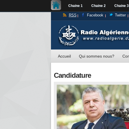
Chaine 1
Chaine 2
Chaine 3
RSS
Facebook
Twitter
Accueil
Qui sommes nous?
Con
Candidature