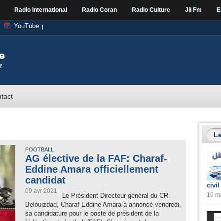
Radio International
Radio Coran
Radio Culture
Jil Fm
E
YouTube
tact
Le
FOOTBALL
AG élective de la FAF: Charaf-
Eddine Amara officiellement
candidat
civil
09 avr 2021
16 ma
Le Président-Directeur général du CR
Belouizdad, Charaf-Eddine Amara a annoncé vendredi,
sa candidature pour le poste de président de la