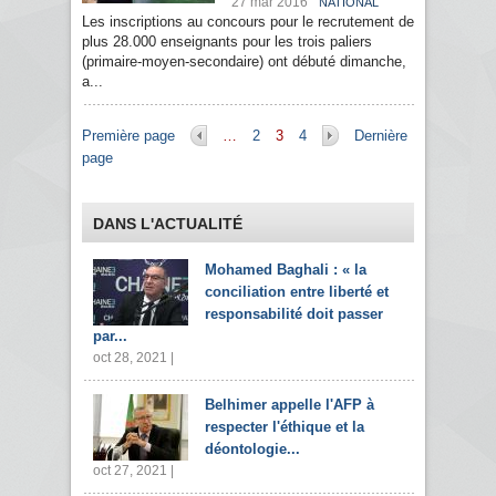
27 mar 2016
NATIONAL
Les inscriptions au concours pour le recrutement de
plus 28.000 enseignants pour les trois paliers
(primaire-moyen-secondaire) ont débuté dimanche,
a...
Pages
Première page
…
2
3
4
Dernière
page
DANS L'ACTUALITÉ
Mohamed Baghali : « la
conciliation entre liberté et
responsabilité doit passer
par...
oct 28, 2021 |
Belhimer appelle l'AFP à
respecter l'éthique et la
déontologie...
oct 27, 2021 |