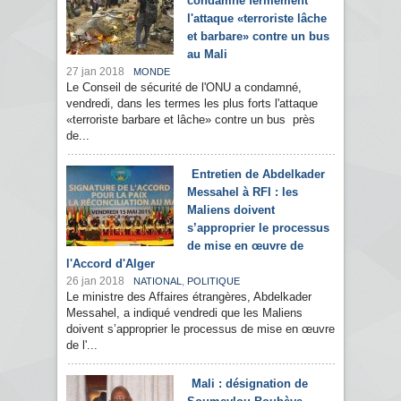
condamne fermement
l'attaque «terroriste lâche
et barbare» contre un bus
au Mali
27 jan 2018
MONDE
Le Conseil de sécurité de l'ONU a condamné,
vendredi, dans les termes les plus forts l'attaque
«terroriste barbare et lâche» contre un bus près
de...
Entretien de Abdelkader
Messahel à RFI : les
Maliens doivent
s’approprier le processus
de mise en œuvre de
l'Accord d'Alger
26 jan 2018
,
NATIONAL
POLITIQUE
Le ministre des Affaires étrangères, Abdelkader
Messahel, a indiqué vendredi que les Maliens
doivent s’approprier le processus de mise en œuvre
de l'...
Mali : désignation de