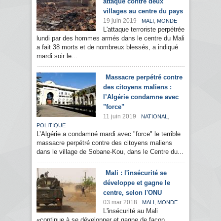
attaque contre deux
villages au centre du pays
19 juin 2019
,
MALI
MONDE
L'attaque terroriste perpétrée
lundi par des hommes armés dans le centre du Mali
a fait 38 morts et de nombreux blessés, a indiqué
mardi soir le...
Massacre perpétré contre
des citoyens maliens :
l’Algérie condamne avec
"force"
11 juin 2019
,
NATIONAL
POLITIQUE
L’Algérie a condamné mardi avec "force" le terrible
massacre perpétré contre des citoyens maliens
dans le village de Sobane-Kou, dans le Centre du...
Mali : l'insécurité se
développe et gagne le
centre, selon l'ONU
03 mar 2018
,
MALI
MONDE
L'insécurité au Mali
«continue à se développer et gagne de façon