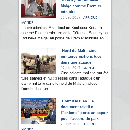
Soumeylou Boubèye
Maiga comme Premier
ministre
31 déc 2017
,
AFRIQUE
MONDE
Le président du Mali, Ibrahim Boubacar Keïta, a
nommé l'ancien ministre de la Défense, Soumeylou
Boubèye Maiga, au poste de Premier ministre en...
Nord du Mali : cinq
militaires maliens tués
dans une attaque
17 juin 2017
MONDE
Cinq soldats maliens ont été
tués samedi et huit blessés dans l'attaque d'un
camp militaire dans le nord du Mali, a indiqué
l'armée dans un...
Conflit Malien : le
document relatif à
l'"entente" porte un espoir
pour l'accord de paix
20 juin 2016
,
AFRIQUE
MONDE