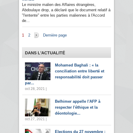
Le ministre malien des Affaires étrangères,
Abdoulaye drop, a déclaré que le document relatif à
"l'entente" entre les parties maliennes à l'Accord
de...
Pages
1
2
Dernière page
DANS L'ACTUALITÉ
Mohamed Baghali : « la
conciliation entre liberté et
responsabilité doit passer
par...
oct 28, 2021 |
Belhimer appelle l'AFP à
respecter l'éthique et la
déontologie...
oct 27, 2021 |
Elections du 27 novembre :