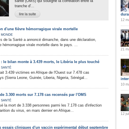
santé (OMS) qui souligne la corrélation entre la
tranche d'...
lire la suite
dura
12 ma
n d'une fièvre hémorragique virale mortelle
,
MONDE
is de la Santé a annoncé dimanche, dans une déclaration,
vre hémorragique virale mortelle dans le pays. ...
21 ma
: le bilan monte à 3.439 morts, le Libéria le plus touché
,
SANTÉ
fait 3.439 victimes en Afrique de l'Ouest sur 7.478 cas
ys (Sierra Leone, Guinée, Liberia, Nigeria, Sénégal...
inte
10 ma
 de 3.300 morts sur 7.178 cas recensés par l'OMS
,
SANTÉ
sé la mort de 3.338 personnes parmi les 7.178 cas d'infection
rition du virus, en mars dernier en Afrique...
12 ju
s essais cliniques d'un vaccin expérimental début septembre