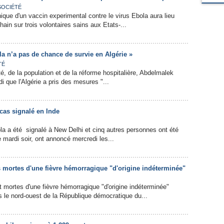
SOCIÉTÉ
ique d'un vaccin experimental contre le virus Ebola aura lieu
ain sur trois volontaires sains aux Etats-...
la n’a pas de chance de survie en Algérie »
TÉ
é, de la population et de la réforme hospitalière, Abdelmalek
di que l'Algérie a pris des mesures "...
cas signalé en Inde
a a été signalé à New Delhi et cinq autres personnes ont été
mardi soir, ont annoncé mercredi les...
 mortes d'une fièvre hémorragique "d'origine indéterminée"
 mortes d'une fièvre hémorragique "d'origine indéterminée"
s le nord-ouest de la République démocratique du...