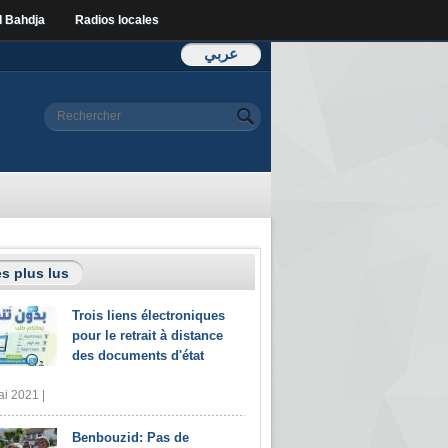
l Bahdja
Radios locales
عربي
Formulaire de
Rechercher
recherche
s plus lus
Trois liens électroniques
pour le retrait à distance
des documents d'état
i 2021 |
Benbouzid: Pas de