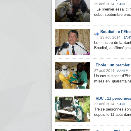
29 aoû 2014
,
SANTÉ
Le premier essai clin
début septembre proch
Boudiaf : « l’Ebo
28 aoû 2014
SAN
Le ministre de la Sant
Boudiaf, a affirmé jeu
Ebola : un premier 
27 aoû 2014
SANTÉ
Un cas suspect d'Ebol
mises en quarantaine 
RDC : 13 personnes
22 aoû 2014
SANTÉ
Treize personnes sont
depuis le 11 août dan