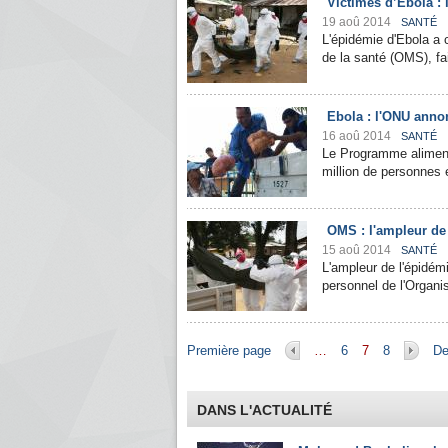
Victimes d’Ebola : 
19 aoû 2014
SANTÉ
L'épidémie d'Ebola a 
de la santé (OMS), fa
Ebola : l'ONU anno
16 aoû 2014
SANTÉ
Le Programme aliment
million de personnes 
OMS : l'ampleur de
15 aoû 2014
SANTÉ
L'ampleur de l'épidém
personnel de l'Organi
Pages
Première page
…
6
7
8
De
DANS L'ACTUALITÉ