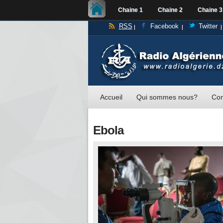
Chaine 1
Chaine 2
Chaine 3
RSS
Facebook
Twitter
Accueil
Qui sommes nous?
Con
Ebola