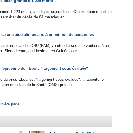
le bilan grimpe à 1.229 morts
causé 1.229 morts, a indiqué, aujourd’hui, l'Organisation mondiale
isant état du décès de 84 malades en...
nce une aide alimentaire à un million de personnes
aire mondial de l'ONU (PAM) va étendre ses interventions à un
en Sierra Leone, au Liberia et en Guinée pour...
 l'épidémie de l’Ebola "largement sous-évaluée"
ie du virus Ebola est "largement sous-évaluée", a rapporté le
sation mondiale de la Santé (OMS) présent...
rnière page