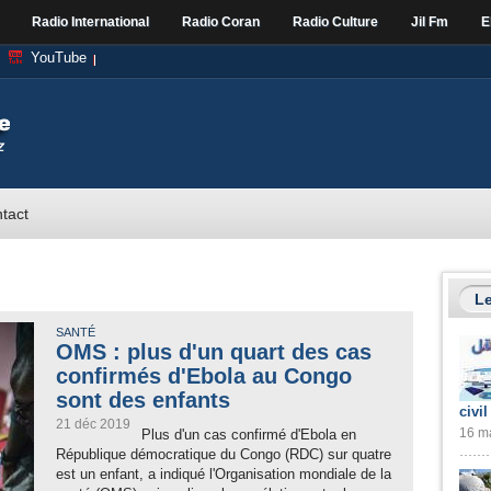
Radio International
Radio Coran
Radio Culture
Jil Fm
E
YouTube
tact
Le
SANTÉ
OMS : plus d'un quart des cas
confirmés d'Ebola au Congo
sont des enfants
civil
21 déc 2019
16 ma
Plus d'un cas confirmé d'Ebola en
République démocratique du Congo (RDC) sur quatre
est un enfant, a indiqué l'Organisation mondiale de la