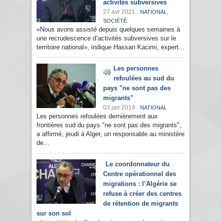
activités subversives
27 avr 2021
,
NATIONAL
SOCIÉTÉ
«Nous avons assisté depuis quelques semaines à
une recrudescence d’activités subversives sur le
territoire national», indique Hassan Kacimi, expert...
Les personnes
refoulées au sud du
pays "ne sont pas des
migrants"
03 jan 2019
NATIONAL
Les personnes refoulées dernièrement aux
frontières sud du pays "ne sont pas des migrants",
a affirmé, jeudi à Alger, un responsable au ministère
de...
Le coordonnateur du
Centre opérationnel des
migrations : l’Algérie se
refuse à créer des centres
de rétention de migrants
sur son sol