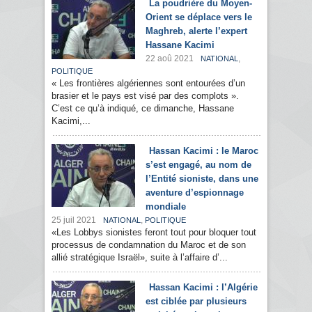
La poudrière du Moyen-
Orient se déplace vers le
Maghreb, alerte l’expert
Hassane Kacimi
22 aoû 2021
,
NATIONAL
POLITIQUE
« Les frontières algériennes sont entourées d’un
brasier et le pays est visé par des complots ».
C’est ce qu’à indiqué, ce dimanche, Hassane
Kacimi,...
Hassan Kacimi : le Maroc
s’est engagé, au nom de
l’Entité sioniste, dans une
aventure d’espionnage
mondiale
25 juil 2021
,
NATIONAL
POLITIQUE
«Les Lobbys sionistes feront tout pour bloquer tout
processus de condamnation du Maroc et de son
allié stratégique Israël», suite à l’affaire d’...
Hassan Kacimi : l’Algérie
est ciblée par plusieurs