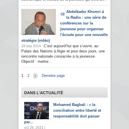
Abdelkader Khomri à
la Radio : une série de
conférences sur la
jeunesse pour organiser
l'écoute pour une nouvelle
stratégie (vidéo)
C’est aujourd’hui que s’ouvre, au
28 sep 2014
Palais des Nations à Alger et pour deux jours, une
rencontre nationale consacrée à la jeunesse.
Objectif : mettre...
Pages
1
2
Dernière page
DANS L'ACTUALITÉ
Mohamed Baghali : « la
conciliation entre liberté et
responsabilité doit passer
par...
oct 28, 2021 |