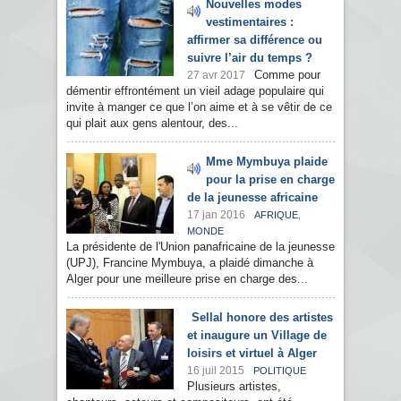
Nouvelles modes
vestimentaires :
affirmer sa différence ou
suivre l’air du temps ?
Comme pour
27 avr 2017
démentir effrontément un vieil adage populaire qui
invite à manger ce que l’on aime et à se vêtir de ce
qui plait aux gens alentour, des...
Mme Mymbuya plaide
pour la prise en charge
de la jeunesse africaine
17 jan 2016
,
AFRIQUE
MONDE
La présidente de l'Union panafricaine de la jeunesse
(UPJ), Francine Mymbuya, a plaidé dimanche à
Alger pour une meilleure prise en charge des...
Sellal honore des artistes
et inaugure un Village de
loisirs et virtuel à Alger
16 juil 2015
POLITIQUE
Plusieurs artistes,