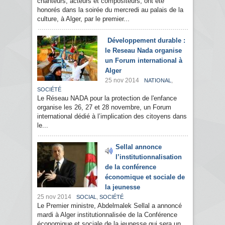
chanteurs, acteurs et compositeurs, ont été
honorés dans la soirée du mercredi au palais de la
culture, à Alger, par le premier...
Développement durable :
le Reseau Nada organise
un Forum international à
Alger
25 nov 2014
,
NATIONAL
SOCIÉTÉ
Le Réseau NADA pour la protection de l'enfance
organise les 26, 27 et 28 novembre, un Forum
international dédié à l’implication des citoyens dans
le...
Sellal annonce
l’institutionnalisation
de la conférence
économique et sociale de
la jeunesse
25 nov 2014
,
SOCIAL
SOCIÉTÉ
Le Premier ministre, Abdelmalek Sellal a annoncé
mardi à Alger institutionnalisée de la Conférence
économique et sociale de la jeunesse qui sera un...