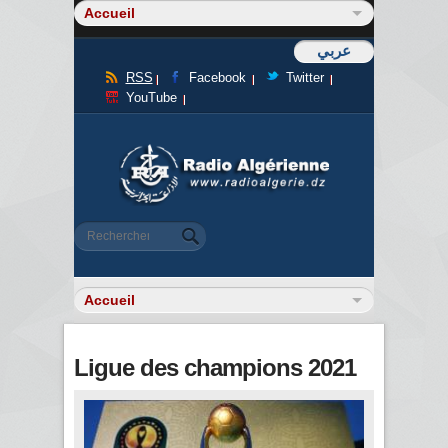
عربي
RSS
Facebook
Twitter
YouTube
Formulaire de recherche
Rechercher
Ligue des champions 2021