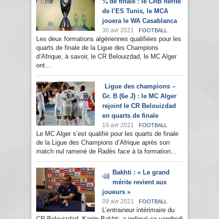
¼ de finale : le CRB hérite
de l’ES Tunis, le MCA
jouera le WA Casablanca
30 avr 2021
FOOTBALL
Les deux formations algériennes qualifiées pour les
quarts de finale de la Ligue des Champions
d’Afrique, à savoir, le CR Belouizdad, le MC Alger
ont...
Ligue des champions –
Gr. B (6e J) : le MC Alger
rejoint le CR Belouizdad
en quarts de finale
10 avr 2021
FOOTBALL
Le MC Alger s’est qualifié pour les quarts de finale
de la Ligue des Champions d’Afrique après son
match nul ramené de Radès face à la formation...
Bakhti : « Le grand
mérite revient aux
joueurs »
09 avr 2021
FOOTBALL
L’entraineur intérimaire du
CR Belouizdad, Karim Bakhti, a indiqué ce vendredi