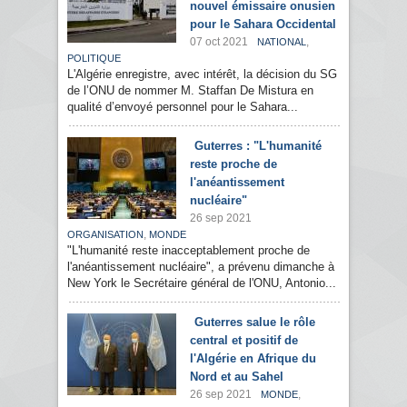
nouvel émissaire onusien
pour le Sahara Occidental
07 oct 2021
,
NATIONAL
POLITIQUE
L'Algérie enregistre, avec intérêt, la décision du SG
de l’ONU de nommer M. Staffan De Mistura en
qualité d’envoyé personnel pour le Sahara...
Guterres : "L'humanité
reste proche de
l'anéantissement
nucléaire"
26 sep 2021
,
ORGANISATION
MONDE
"L'humanité reste inacceptablement proche de
l'anéantissement nucléaire", a prévenu dimanche à
New York le Secrétaire général de l'ONU, Antonio...
Guterres salue le rôle
central et positif de
l'Algérie en Afrique du
Nord et au Sahel
26 sep 2021
,
MONDE