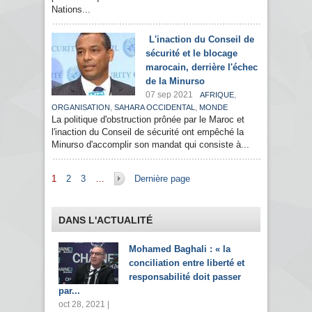
Nations...
L'inaction du Conseil de
sécurité et le blocage
marocain, derrière l'échec
de la Minurso
07 sep 2021
,
AFRIQUE
,
,
ORGANISATION
SAHARA OCCIDENTAL
MONDE
La politique d'obstruction prônée par le Maroc et
l'inaction du Conseil de sécurité ont empêché la
Minurso d'accomplir son mandat qui consiste à...
Pages
1
2
3
…
Dernière page
DANS L'ACTUALITÉ
Mohamed Baghali : « la
conciliation entre liberté et
responsabilité doit passer
par...
oct 28, 2021 |