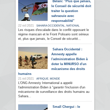
Belani: "Plus que jamais,
le Conseil de sécurité doit
traiter la question
sahraouie avec
responsabilité"
22 oct 2021
,
SAHARA OCCIDENTAL
NATIONAL
Les risques d'escalade dans le conflit opposant le
régime marocain et le Front Polisario sont sérieux
et, plus que jamais, le Conseil de sécurité...
Sahara Occidental :
Amnesty appelle
l'administration Biden à
doter la MINURSO d'un
mécanisme des droits
humains
21 oct 2021
,
AFRIQUE
MONDE
L'ONG Amnesty International a appelé
l'administration Biden à "garantir l'inclusion d'un
mécanisme de surveillance des droits humains au
Sahara...
Smaïl Chergui : le