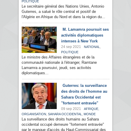
POLITIQUE
Le secrétaire général des Nations Unies, Antonio
Guterres, a salué le rôle central et positif de
l'Algérie en Afrique du Nord et dans la région du...
M. Lamamra poursuit ses
activités diplomatiques
intenses à New York
24 sep 2021
,
NATIONAL
POLITIQUE
Le ministre des Affaires étrangères et de la
communauté nationale à l'étranger, Ramtane
Lamamra a poursuivi, jeudi, ses activités
diplomatiques...
Guterres: la surveillance
des droits de l'homme au
Sahara Occidental est
"fortement entravée"
09 sep 2021
,
AFRIQUE
,
,
ORGANISATION
SAHARA OCCIDENTAL
MONDE
La surveillance des droits humains au Sahara
occidental occupé demeure "fortement entravée"
par le manque d'accès du Haut-Commissariat des