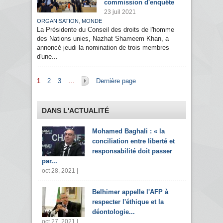
commission d'enquête
23 juil 2021
,
ORGANISATION
MONDE
La Présidente du Conseil des droits de l'homme
des Nations unies, Nazhat Shameem Khan, a
annoncé jeudi la nomination de trois membres
d'une...
Pages
1
2
3
…
Dernière page
DANS L'ACTUALITÉ
Mohamed Baghali : « la
conciliation entre liberté et
responsabilité doit passer
par...
oct 28, 2021 |
Belhimer appelle l'AFP à
respecter l'éthique et la
déontologie...
oct 27, 2021 |