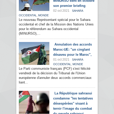
MINURSO tient en octobre
son premier briefing
02 oct 2021
SAHARA
,
OCCIDENTAL
MONDE
Le nouveau Représentant spécial pour le Sahara
occidental et chef de la Mission des Nations Unies
pour le référendum au Sahara occidental
(MINURSO),...
Annulation des accords
Maroc-UE: "un cinglant
désaveu pour le Maroc",
01 oct 2021
SAHARA
,
OCCIDENTAL
MONDE
Le Parti communiste français (PCF) s'est félicité
vendredi de la décision du Tribunal de l'Union
européenne d'annuler deux accords commerciaux
liant...
La République sahraoui
condamne "les tentatives
désespérées" visant à
ternir l'image du combat
du peuple sahraoui