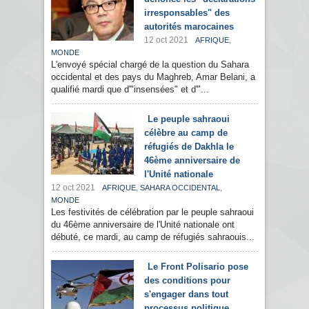
irresponsables" des
autorités marocaines
12 oct 2021
,
AFRIQUE
MONDE
L'envoyé spécial chargé de la question du Sahara
occidental et des pays du Maghreb, Amar Belani, a
qualifié mardi que d'"insensées" et d'"...
Le peuple sahraoui
célèbre au camp de
réfugiés de Dakhla le
46ème anniversaire de
l'Unité nationale
12 oct 2021
,
,
AFRIQUE
SAHARA OCCIDENTAL
MONDE
Les festivités de célébration par le peuple sahraoui
du 46ème anniversaire de l'Unité nationale ont
débuté, ce mardi, au camp de réfugiés sahraouis...
Le Front Polisario pose
des conditions pour
s'engager dans tout
processus politique