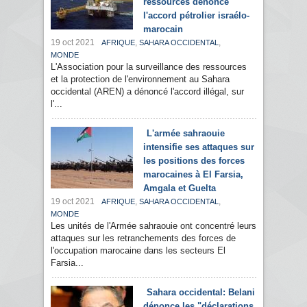
ressources dénonce
l'accord pétrolier israélo-
marocain
19 oct 2021
,
,
AFRIQUE
SAHARA OCCIDENTAL
MONDE
L'Association pour la surveillance des ressources
et la protection de l'environnement au Sahara
occidental (AREN) a dénoncé l'accord illégal, sur
l'...
L'armée sahraouie
intensifie ses attaques sur
les positions des forces
marocaines à El Farsia,
Amgala et Guelta
19 oct 2021
,
,
AFRIQUE
SAHARA OCCIDENTAL
MONDE
Les unités de l'Armée sahraouie ont concentré leurs
attaques sur les retranchements des forces de
l'occupation marocaine dans les secteurs El
Farsia...
Sahara occidental: Belani
dénonce les "déclarations