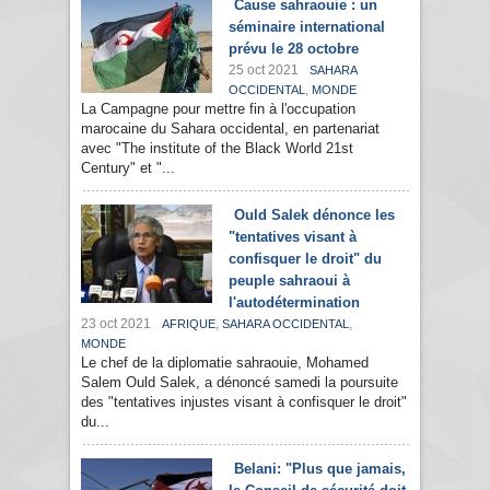
Cause sahraouie : un
séminaire international
prévu le 28 octobre
25 oct 2021
SAHARA
,
OCCIDENTAL
MONDE
La Campagne pour mettre fin à l'occupation
marocaine du Sahara occidental, en partenariat
avec "The institute of the Black World 21st
Century" et "...
Ould Salek dénonce les
"tentatives visant à
confisquer le droit" du
peuple sahraoui à
l'autodétermination
23 oct 2021
,
,
AFRIQUE
SAHARA OCCIDENTAL
MONDE
Le chef de la diplomatie sahraouie, Mohamed
Salem Ould Salek, a dénoncé samedi la poursuite
des "tentatives injustes visant à confisquer le droit"
du...
Belani: "Plus que jamais,