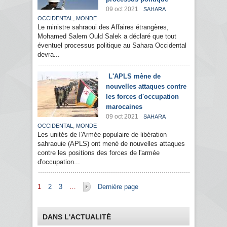
09 oct 2021
SAHARA
,
OCCIDENTAL
MONDE
Le ministre sahraoui des Affaires étrangères,
Mohamed Salem Ould Salek a déclaré que tout
éventuel processus politique au Sahara Occidental
devra...
L'APLS mène de
nouvelles attaques contre
les forces d'occupation
marocaines
09 oct 2021
SAHARA
,
OCCIDENTAL
MONDE
Les unités de l'Armée populaire de libération
sahraouie (APLS) ont mené de nouvelles attaques
contre les positions des forces de l'armée
d'occupation...
Pages
1
2
3
…
Dernière page
DANS L'ACTUALITÉ