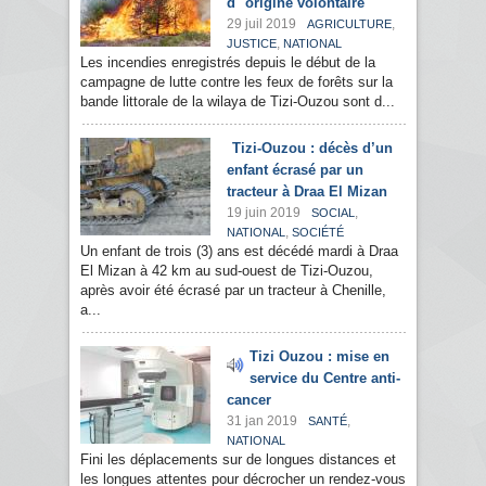
d'"origine volontaire"
29 juil 2019
,
AGRICULTURE
,
JUSTICE
NATIONAL
Les incendies enregistrés depuis le début de la
campagne de lutte contre les feux de forêts sur la
bande littorale de la wilaya de Tizi-Ouzou sont d...
Tizi-Ouzou : décès d’un
enfant écrasé par un
tracteur à Draa El Mizan
19 juin 2019
,
SOCIAL
,
NATIONAL
SOCIÉTÉ
Un enfant de trois (3) ans est décédé mardi à Draa
El Mizan à 42 km au sud-ouest de Tizi-Ouzou,
après avoir été écrasé par un tracteur à Chenille,
a...
Tizi Ouzou : mise en
service du Centre anti-
cancer
31 jan 2019
,
SANTÉ
NATIONAL
Fini les déplacements sur de longues distances et
les longues attentes pour décrocher un rendez-vous