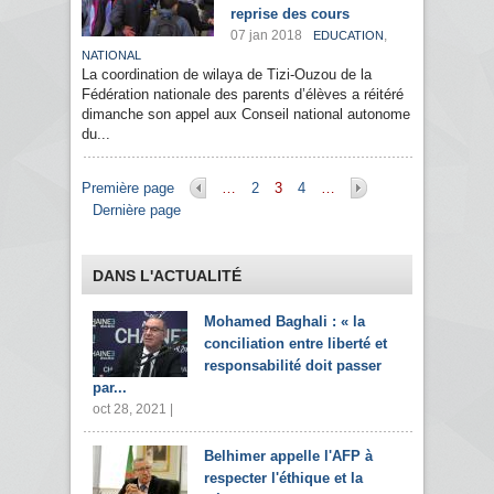
reprise des cours
07 jan 2018
,
EDUCATION
NATIONAL
La coordination de wilaya de Tizi-Ouzou de la
Fédération nationale des parents d’élèves a réitéré
dimanche son appel aux Conseil national autonome
du...
Pages
Première page
…
2
3
4
…
Dernière page
DANS L'ACTUALITÉ
Mohamed Baghali : « la
conciliation entre liberté et
responsabilité doit passer
par...
oct 28, 2021 |
Belhimer appelle l'AFP à
respecter l'éthique et la