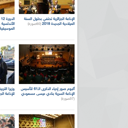
الإذاعة الجزائرية تحتفي بحلول السنة
ا
ريم الإذاعة الجزائرية للرياضيين البارالمبيين المتوجين
بالصور... اللقاء الوطني لمديري الإذ
الميلادية الجديدة 2018
الأندلسية 
(60صورة)
اليات في طوكيو
حول مرافقة وتغطية الإنتخابات المحلية لـ27 نوفمب
الموسيقية.
ألبوم صور إحياء الذكرى الـ61 لتأسيس
وزيرا الترب
الإذاعة السرية بنادي عيسى مسعودي
للإذاعة الجز
(37صورة)