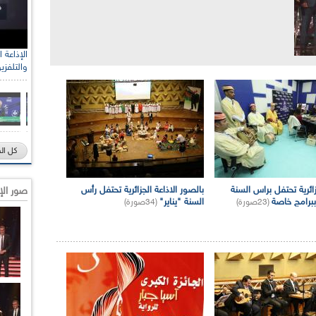
والتلفزي
كل ال
زائرية تحتفل براس السنة
بالصور الاذاعة الجزائرية تحتفل رأس
صور الإ
 ببرامج خاصة
السنة "يناير"
(23صورة)
(34صورة)