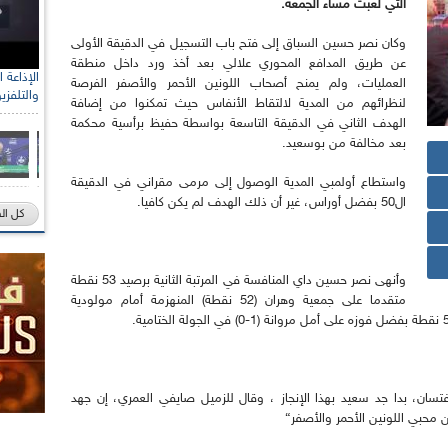
التي لعبت مساء الجمعة
.
وكان نصر حسين السباق إلى فتح باب التسجيل في الدقيقة الأولى
عن طريق المدافع المحوري علالي بعد أخذ ورد داخل منطقة
العمليات، ولم يمنح أصحاب اللونين الأحمر والأصفر الفرصة
والتلفزي
لنظرائهم من المدية لالتقاط الأنفاس حيث تمكنوا من إضافة
الهدف الثاني في الدقيقة التاسعة بواسطة حفيظ برأسية محكمة
بعد مخالفة من بوسعيد.
واستطاع أولمبي المدية الوصول إلى مرمى مقراني في الدقيقة
ال50 بفضل أوراس، غير أن ذلك الهدف لم يكن كافيا.
كل ال
وأنهى نصر حسين داي المنافسة في المرتبة الثانية برصيد 53 نقطة
متقدما على جمعية وهران (52 نقطة) المنهزمة أمام مولودية
، بدا جد سعيد بهذا الإنجاز ، وقال للزميل صايفي العمري، إن جهد
محبي اللونين الأحمر والأصفر}