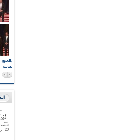
اعات الوطنية والجهوية
الإذاعة الجزائرية تقف دقيقة صمت ترحما على أرواح شهداء
ر 2021
17 أكتوبر 1961
بتونس
الأ
20 أبريل 2021 |