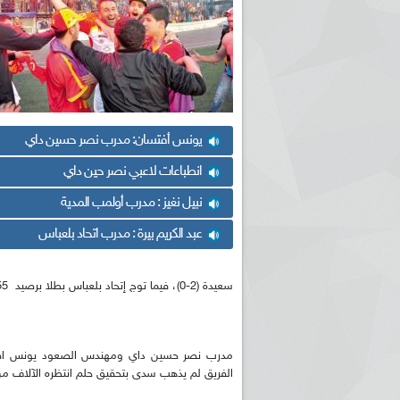
يونس أفتسان: مدرب نصر حسين داي
انطباعات لاعبي نصر حين داي
نبيل نغيز : مدرب أولمب المدية
عبد الكريم بيرة : مدرب اتحاد بلعباس
سعيدة (2-0)، فيما توج إتحاد بلعباس بطلا برصيد 55 نقطة بفضل فوزه على أمل مروانة (1-0) في الجولة الختامية.
مدرب نصر حسين داي ومهندس الصعود يونس افتسان
الفريق لم يذهب سدى بتحقيق حلم انتظره الآلاف من 