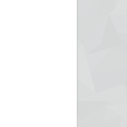
ريم الإذاعة الجزائرية للرياضيين البارالمبيين المتوجين
بالصور... اللقاء الوطني لمديري الإذ
اليات في طوكيو
حول مرافقة وتغطية الإنتخابات المحلية لـ27 نوفمب