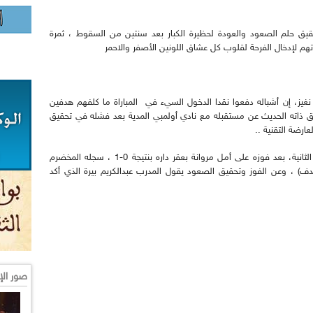
حقيق حلم الصعود والعودة لحظيرة الكبار بعد سنتين من السقوط ، ثمرة
لإدخال الفرحة لقلوب كل عشاق اللونين الأصفر والاحمر
نغيز، إن أشباله دفعوا نقدا الدخول السيء في المباراة ما كلفهم هدفين
ق ذاته الحديث عن مستقبله مع نادي أولمبي المدية بعد فشله في تحقيق
ارضة التقنية ..
إلى ذلك، توج اتحاد بلعباس بطلا للرابطة المحترفة الثانية، بعد فوزه على أمل مروانة بعقر داره بنتيجة 0-1 ، سجله المخضرم
ف الرابطة الثانية المحترفة حسين آشيو (14 هدف) ، وعن الفوز وتحقيق الصعود يقول المدرب عبدالكريم بيرة الذي أكد
صور الإ