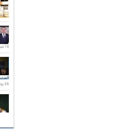
10 فبراير 2021 |
العنص
25 يونيو 2021 |