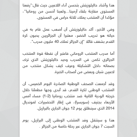
هذا وأشاد حاليلوزيتش بتحسن أداء اللاعبين حيث قال:"رفعنا
المستوى مقارنة بلقاء أرمينا...ولعبنا أحسن من رومانيا"،
مؤكدا أن المنتخب يملك ثلاثة حراس في المستوى.
وفي الأخير، أكد حاليلوزيتش أن أصعب عمل قام به في
حياته هو تدريب الخضر، معتبرا أن الجزائريين يحبون كرة
القدم بشغف قائلا "إن الجزائر تملك 40 مليون مدرب".
أما مدرب المنتخب الروماني فاعتبر أن نقطة قوة المنتخب
الجزائري تكمن في المدرب وحيد خاليلوزيتش الذي ترك
بصماته داخل التشكيلة وعرف كيف يشكل منتخب من
لاعبين شبان وبعض من أصحاب الخبرة.
وقد أجمعت الصحف الوطنية الصادرة اليوم الخميس، أن
المنتخب الوطني لكرة القدم، قد أبدى وجها مطمئنا خلال
خرجته الودية الثانية ضد منتخب رومانيا (2-1) مساء أمس
الأربعاء بجنيف (سويسرا)، في إطار التحضيرات لمونديال
2014 الذي سينطلق يوم 12 جوان الجاري بالبرازيل.
هذا و سينتقل وفد المنتخب الوطني إلى البرازيل، يوم
السبت 7 جوان الجاري عبر رحلة خاصة من الجزائر .