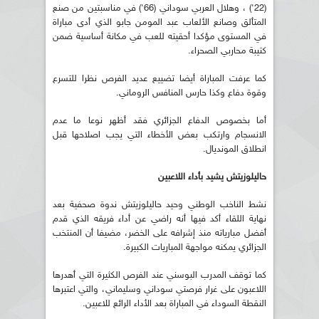
(22') ، وهلال العربي سوداني (66') في مناسبتين من صنع
المتألق وصانع الألعاب عبد المومن جابو الذي أدى مباراة
في المستوى مؤكدا أحقيته للعب في مكانة أساسية ضمن
كتيبة محاربي الصحراء.
كما عرفت المباراة أيضا تضييع عديد الفرص نظرا للتسرع
وقوة دفاع وكذا حارس المنافس الروماني.
أما بخصوص الدفاع الجزائري فقد أظهر نوعا ما عدم
الانسجام وارتكب بعض الأخطاء التي يجب اصلاحها قبل
انطلاق المونديال.
حاليلوزيتش يشيد بأداء اللاعبين
نشط الناخب الوطني وحيد حاليلوزيتش ندوة صحفية بعد
نهاية اللقاء أكد فيها أنه راضي عن أداء فريقه الذي قدم
أفضل مبارياته منذ إشرافه على الخضر، مضيفا أن المنتخب
الجزائري يمكنه مواجهة المباريات الكبيرة.
كما توقف المدرب البوسني عند الفرص الكثيرة التي أهدرها
اللاعبون على غرار فرصتي سوداني وسليماني، والتي اعتبرها
النقطة السوداء في المباراة بعد الأداء الرائع للاعبين.