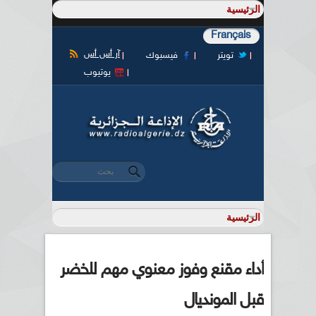
Français
آر أس أس
تويتر
فيسبوك
يوتيوب
‏بحث ‏
استمارة البحث
أداء مقنع وفوز معنوي مهم للخضر
قبل المونديال