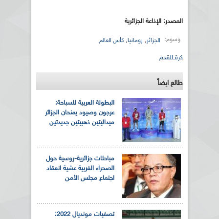
المصدر: الإذاعة الجزائرية
وسوم:
,
,
الجزائر
رومانيا
كأس العالم
كرة القدم
طالع ايضاً
البطولة العربية للسباحة:
عرجون وصيود يمنحان الجزائر
ميداليتين ذهبيتين جديدتين
مباحثات جزائرية-روسية حول
الصحراء الغربية عشية انعقاد
اجتماع مجلس الأمن
تصفيات مونديال 2022: