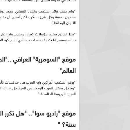
بلجيكا في الجولة الاولى من منافسات المجموعة الثا
"ولم يخف قائد المنتخب ولخويا القطري مجيد بوقر
ستكون صعبة وكل شئ ممكن، لكن أتمنى أن نكون ف
الألوان الوطنية".
"هذا الفريق يملك مؤهلات كبيرة، ويبقى قادرا على ا
مما سيسمح لنا بكتابة صفحة جديدة في تاريخ كرة القد
ريم الإذاعة الجزائرية للرياضيين البارالمبيين المتوجين
بالصور... اللقاء الوطني لمديري الإذ
موقع "السومرية" العراقي .."الج
اليات في طوكيو
حول مرافقة وتغطية الإنتخابات المحلية لـ27 نوفمب
العالم"
"يرفع المنتخب الجزائري راية العرب في منافسات كأس ا
"ويدخل ممثل العرب الوحيد في المونديال مباراة ا
الفرق الأوروبية الطامحة."
سنة؟ "