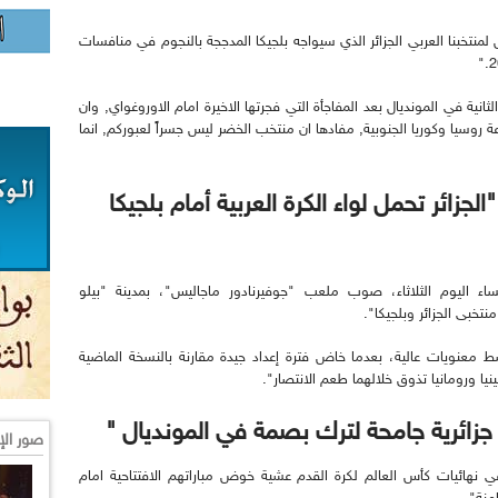
قيل لمنتخبنا العربي الجزائر الذي سيواجه بلجيكا المدججة بالنجوم في منافسات
ثانية في المونديال بعد المفاجأة التي فجرتها الاخيرة امام الاوروغواي, وان
 روسيا وكوريا الجنوبية, مفادها ان منتخب الخضر ليس جسراً لعبوركم, انما
جزائر تحمل لواء الكرة العربية أمام بلجيكا
ساء اليوم الثلاثاء، صوب ملعب "جوفيرنادور ماجاليس"، بمدينة "بيلو
منتخبى الجزائر وبلجيكا".
سط معنويات عالية، بعدما خاض فترة إعداد جيدة مقارنة بالنسخة الماضية
يا ورومانيا تذوق خلالهما طعم الانتصار".
جزائرية جامحة لترك بصمة في المونديال "
صور الإ
ي نهائيات كأس العالم لكرة القدم عشية خوض مباراتهم الافتتاحية امام