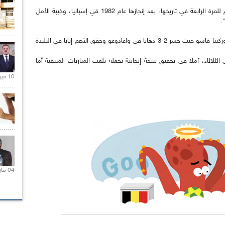
"تخوض الجزائر غمار نهائيات كأس العالم لكرة القدم للمرة الرابعة في تاريخها، بعد إنجازها عام 1982 في إسبانيا، وخيبة الأمل
"وحجز المنتخب الجزائري بطاقة التأهل على حساب بوركينا فاسو حيث خسر 2-3 ذهابا في واغادوغو وحقق الأهم إيابا في البليدة
لثلاثاء، آملا في تحقيق نتيجة إيجابية تجعله يلعب المباريات المتبقية أما
10 فبراير 2021 |
04 مارس 2020 |