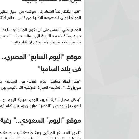
"تتجه الأنظار غداً الثلاثاء إلى موقعة من العيار الث
الجولة الاولى للمجموعة الاخيرة من كأس العالم 2014."
الجميع يمني النفس على ان تكون الجزائر كوستاريكا ال
توجه رسالة شديدة اللهجة الى بقية منتخبات المجموعة
هو من يحدد مصيره ومصيركم ان شاء ذلك."
موقع "اليوم السابع" المصري.. "ال
فى بلاد السامبا"
"تتجه أنظار جماهير الكرة العربية فى السابعة م
هوريزونتى"، لمتابعة المباراة المرتقبة التى تجمع بين 
"يدخل ممثل الكرة العربية الوحيد مباراة اليوم، و
للمونديال، وخاض "الخضر" مباراتين وديتين أمام أرمين
موقع "اليوم" السعودي.." رغبة 
"ابدى المعسكر الجزائري رغبة جامحة لترك بصمة ف