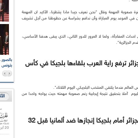
منة".
ة صعوبة المهمة وقال "نحن نعرف جيدا ماذا ينتظرنا، الأكيد ان المهمة
ي الموعد يوم المباراة وأن ندافع بشراسة عن حظوظنا من أجل تشريف
حداث المفاجأة، ولما لا المرور للدور الثاني، الذي يبقى هدفنا الأساسي،
م الجزائرية".
اعات الوطنية والجهوية
الإذاعة الجزائرية تقف دقيقة صمت ترحما على أرواح شهداء
زائر ترفع راية العرب بلقاءها بلجيكا في كأس
ر 2021
17 أكتوبر 1961
بتونس
لعالم عندما يلتقي المنتخب البلجيكي اليوم الثلاثاء".
ليوم آملا بتحقيق نتيجة إيجابية رغم صعوبة مهمته حيث يواجه واحدا من
الأ
موقع "راديو سوا".. "هل تكرر الجزائر أمام بلجيكا إنجازها ضد ألمانيا قبل 32
20 أبريل 2021 |