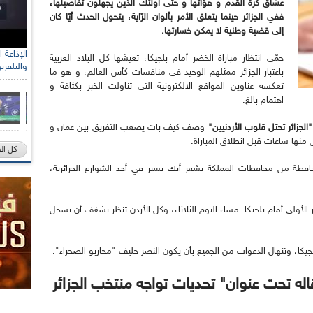
عشاق كرة القدم و هوّاتها و حتى أولئك الذين يجهلون تفاصيلها،
ففي الجزائر حينما يتعلق الأمر بألوان الرّاية، يتحول الحدث أيّا كان
إلى قضية وطنية لا يمكن خسارتها.
رئيس الل
حمّى انتظار مباراة الخضر أمام بلجيكا، تعيشها كل البلاد العربية
والتلفزي
الصحراو
باعتبار الجزائر ممثلهم الوحيد في منافسات كأس العالم، و هو ما
تعكسه عناوين المواقع الالكترونية التي تناولت الخبر بكثافة و
اهتمام بالغ.
"الجزائر تحتل قلوب الأردنيين"
وصف كيف بات يصعب التفريق بين عمان و
منها ساعات قبل انطلاق المباراة.
كل ال
فظة من محافظات المملكة تشعر أنك تسير في أحد الشوارع الجزائرية،
الأولى أمام بلجيكا مساء اليوم الثلاثاء، وكل الأردن تنظر بشغف أن يسجل
لجيكا، وتنهال الدعوات من الجميع بأن يكون النصر حليف "محاربو الصحراء".
اله تحت عنوان" تحديات تواجه منتخب الجزائر