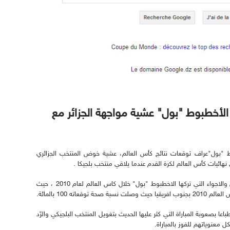
الأخطبوط "بول" عشية مواجهة الجزائر مع
ط "بول"عراف توقعات نتائج كأس العالم، عشية خوض المنتخب الجزائري
 نهائيات كأس العالم لكرة القدم عندما يلاقي منتخب بلجيكا .
صورة الواجهة التي اختارتها غوغل، ستعيد التفاصيل والاجواء التي تركها الاخطبوط "بول" خلال كاس العالم لعام 2010 ، حيث
اته 100 بالمائة.
ا بصعوبة المباراة التي كثر عليها الحديث بتغويل المنتخب البلجيكي والرّد
 معنوياتهم للفوز بالمباراة.