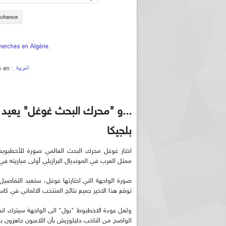
...و "محرك البحث غوغل" يعيد 
بلجيكا
اختار غوغل محرك البحث العالمي صورة للأخطبوب
ممثل العرب في المونديال البرازيلي أولى مباريته في
توقع هذا الاخير جميع نتائج المنتخب الالماني في كاس العالم 2010 بجنوب افريقيا حيث وصلت نسبة صحة توقع
ولعل عودة الاخطبوط "بول" الى الواجهة سيترك انطباع
الواضح من الناخب حليلوزيش بأن اللاعبون جاهزون بكل