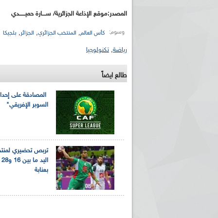
المصدر:موقع الإذاعة الجزائرية/ ســــارة حميــــــدي
وسوم:
,
,
,
كأس العالم
المنتخب الجزائري
الجزائر
بلجيكا
رياضة
,
تكنولوجيا
طالع ايضاً
المصادقة على إحدا
السوبر الإفريقي"
تربص تحضيري لمنتخ
ال
بعنابة