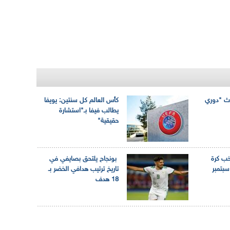
ث "دوري
كأس العالم كل سنتين: يويفا
يطالب فيفا بـ"استشارة
حقيقية"
ب كرة
بونجاح يلتحق بصايفي في
يد ما بين 16 و28 سبتمبر
تاريخ ترتيب هدافي الخضر بـ
18 هدف