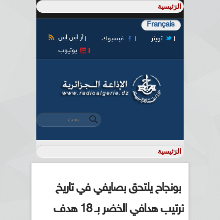
Français
آر أس أس
تويتر
فيسبوك
يوتيوب
‏بحث ‏
استمارة البحث
بونجاح يلتحق بصايفي في تاريخ
ترتيب هدافي الخضر بـ 18 هدف