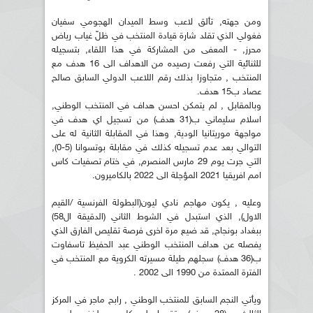
ومن جهته, تألق لاعب وسط الميدان الهجومي سفيان
فغولي الذي تقلد شارة قيادة المنتخب في ظلّ غياب رياض
محرز, - المعفى من المشاركة في هذا اللقاء, بتسجيله
للثنائية التي رفعت رصيده من الاهداف الى 16 هدف مع
المنتخب , متجاوزا بذلك رقم اللاعب الدولي السابق صالح
عصاد ب15 هدف.
وبالمقابل , لم يتمكن احسن هداف في المنتخب الوطني,
اسلام سليماني ب(31 هدف) من تسجيل اي هدف في
مواجهة موريتانيا الودية, وهذا في المقابلة الثانية له على
التوالي بعد عدم تسجيله كذلك في مقابلة بوتسوانا (5-0),
التي جرت يوم 29 مارس المنصرم, في ختام تصفيات كاس
امم افريقيا 2021 المؤجلة الى 2022 بالكاميرون.
وعليه , يكون مهاجم نادي ليون(البطولة الفرنسية /القيم
الاول), الذي استبدل في الشوط الثاني (الدقيقة ال58)
ببغداد بونجاح, قد ضيع مرة اخرى فرصة تقليص الفارق الذي
يفصله عن هداف المنتخب الوطني عبد الحفيظ تاسفاوت
ب(36 هدف) سجلهم طيلة مسيرته الكروية مع المنتخب في
الفترة الممتدة من 1990 الى 2002 .
ويأتي النجم السابق للمنتخب الوطني , رابح ماجر في المركز