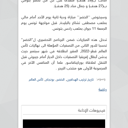
الثالث ب(28 هدف) متقدما على كل من لخضر بلومي
ب(27 هدف) و جمال مناد (25 هدف).
وسيخوض ''الخضر'' مباراة ودية ثانية يوم الأحد أمام مالي
بملعب مصطفى تشاكر بالبليدة, قبل مواجهة تونس يوم
الجمعة 11 جوان بملعب رادس بتونس.
تدخل هذه المباريات ضمن البرنامج التحضيري ل"الخضر"
تحسبا للدور الثاني من التصفيات المؤهلة الى نهائيات كأس
العالم قطر-2022, المقرر انطلاقه في شهر سبتمبر حيث
يدشن أبطال إفريقيا التصفيات داخل الديار أمام جيبوتي قبل
التنقل لملاقاة بوركينافاسو, علما أن المنافس الآخر في
المجموعة الأولى هو منتخب النيجر .
وسوم:
,
,
,
تاريخ ترتيب الهدافين
الخضر
بونجاح
كأس العالم
رياضة
فيديوهات الإذاعة