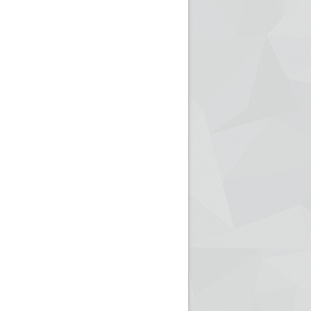
ريم الإذاعة الجزائرية للرياضيين البارالمبيين المتوجين
بالصور... اللقاء الوطني لمديري الإذ
اليات في طوكيو
حول مرافقة وتغطية الإنتخابات المحلية لـ27 نوفمب