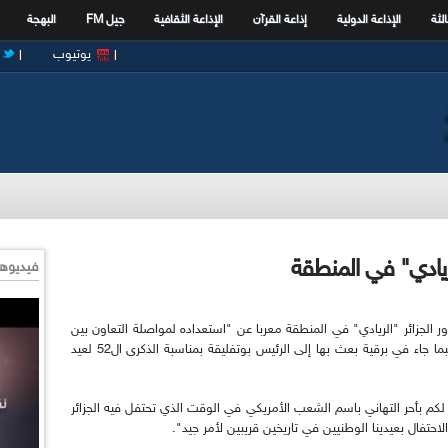
الثة
الإذاعة الدولية
إذاعة القرآن
الإذاعة الثقافية
جيل FM
البهجة
يوتيوب
الريادي" في المنطقة
فيديوها
دور الجزائر "الريادي" في المنطقة معربا عن "استعداده لمواصلة التعاون بين
البلدين حول المسائل ذات الاهتمام المشترك" حسبما جاء في برقية بعث بها إلى الرئيس بوتفليقة بمناسبة الذكرى ال52 لعيد
كم بأحر التهاني باسم الشعب الأمريكي في الوقت الذي تحتفل فيه الجزائر