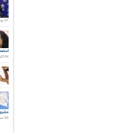
01 يونيو 2021 |
استعم
04 أكتوبر 2020 |
مشروع
03 سبتمبر 2020 |