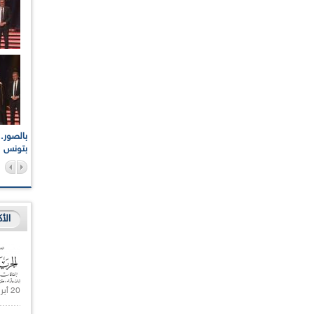
اعات الوطنية والجهوية
الإذاعة الجزائرية تقف دقيقة صمت ترحما على أرواح شهداء
ر 2021
17 أكتوبر 1961
بتونس
الأ
20 أبريل 2021 |